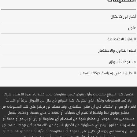
أخبار نور كابيتال
عاجل
التقارير الاقتصادية
تعلم التداول والاستثمار
مستجدات أسواق
التحليل الفني ودراسة حركة الاسعار
يتضمن هذا الموقع معلومات وآراء بغرض توفير معلومات عامة فقط ولا يجوز الاعتماد عليها.
ولا تعد المعلومات والآراء التي يحتويها هذا الموقع بأي حال من الأحوال عرضاً أو التماساً
لشراء أو بيع أو الاكتتاب في أي منتج استثماري. وقد حصلت نور تريندز على تلك المعلومات من
مصادر موثوق بها ولكنها لا تقدم أي ضمانات أو تعهدات على صحتها ودقتها يتحمل
مستخدمي هذا الموقع أي مخاطر ناتجة عن استخدام أي معلومة أو رأي أو برنامج أو خدمة أو
مادة، ولا تتحملنور تريندز أي مسؤولية عن الأضرار الناتجة عن ذلك مهما كان نوعها تحتفظ نور
كابيتال بحقها في إجراء أي تغيير على الموقع أو المعلومات أو الآراء أو المواد أو المنتجات أو