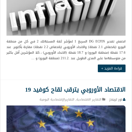
انخفض تقدير DG ECFIN السريع 1 لمؤشر ثقة المستهلك 2 في كل من منطقة
اليورو (بانخفاض 2.1 نقطة) والاتحاد الأوروبي (بانخفاض 2.2 نقطة) مقارنة بأكتوبر. عند
17.6 نقطة (منطقة اليورو) و 18.7 نقطة (الاتحاد الأوروبي) ، كلا المؤشرين أقل بكثير
من متوسطهما على المدى الطويل عند .211.2 (منطقة اليورو) و …
قراءة المزيد »
الاقتصاد الأوروبي يترقب لقاح كوفيد 19
نور تريندز
التقارير الاقتصادية
,
التقاريرالإقتصادية اليومية