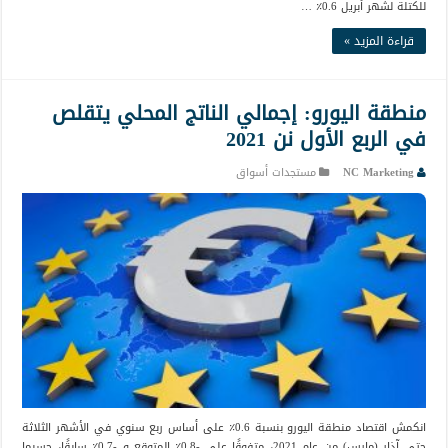
للكتلة لشهر أبريل 0.6٪ …
قراءة المزيد »
منطقة اليورو: إجمالي الناتج المحلي يتقلص
في الربع الأول نن 2021
NC Marketing
مستجدات أسواق
انكمش اقتصاد منطقة اليورو بنسبة 0.6٪ على أساس ربع سنوي في الأشهر الثلاثة
حتى آذار (مارس) من عام 2021، متفوقًا على -0.8٪ المتوقع و -0.7٪ سابقًا، حسبما