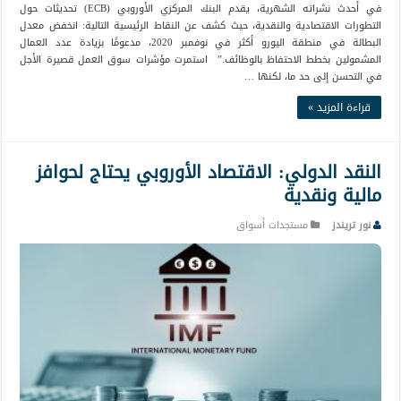
في أحدث نشراته الشهرية، يقدم البنك المركزي الأوروبي (ECB) تحديثات حول
التطورات الاقتصادية والنقدية، حيث كشف عن النقاط الرئيسية التالية: انخفض معدل
البطالة في منطقة اليورو أكثر في نوفمبر 2020، مدعومًا بزيادة عدد العمال
المشمولين بخطط الاحتفاظ بالوظائف.” استمرت مؤشرات سوق العمل قصيرة الأجل
في التحسن إلى حد ما، لكنها …
قراءة المزيد »
النقد الدولي: الاقتصاد الأوروبي يحتاج لحوافز
مالية ونقدية
نور تريندز
مستجدات أسواق