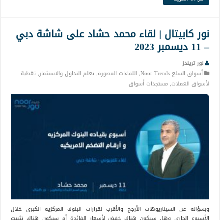
نور كابيتال | لقاء محمد حشاد على شاشة دبي
– 11 ديسمبر 2023
نور تريندز
أسواق السلع Noor Trends
,
اللقاءات المصورة
,
تعلم التداول والاستثمار
,
تغطية
لأسواق العملات
,
مستجدات أسواق
وبسؤاله عن السيناريوهات الأرجح والأقرب لقرارات البنوك المركزية الكبرى خلال
الأسبوع الجاري وهل سيكون هناك خفض لأسعار الفائدة أم سيكون هناك تثبيت