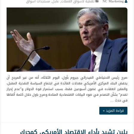
NC Marketing
تغطية لأسواق العملات
,
عاجل
,
مستجدات أسواق
صرح رئيس الاحتياطي الفيدرالي جيروم بأول، اليوم الثلاثاء، أنه من غير المرجح أن
يخفض البنك المركزي الأمريكي معدلات الفائدة في اجتماع السياسة النقدية المقبل،
والمقرر انعقاده في غضون أسبوعين فقط، بسبب استمرار قوة الدولار و”عدم إحراز
تقدم” بشأن التضخم في ضوء البيانات الاقتصادية المتاحة.وصرح باول خلال كلمة ألقاها
في حدث …
قراءة المزيد »
يلين تشيد بأداء الاقتصاد الأمريكي كمحرك