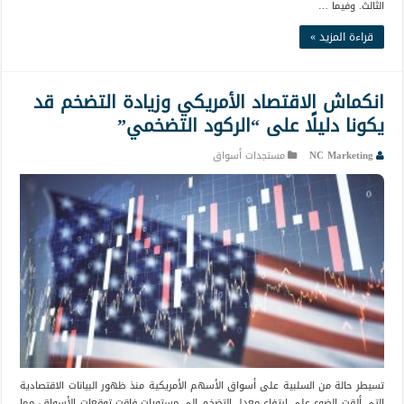
الثالث. وفيما …
قراءة المزيد »
انكماش الاقتصاد الأمريكي وزيادة التضخم قد
يكونا دليلًا على “الركود التضخمي”
NC Marketing
مستجدات أسواق
تسيطر حالة من السلبية على أسواق الأسهم الأمريكية منذ ظهور البيانات الاقتصادية
التي ألقت الضوء على ارتفاع معدل التضخم إلى مستويات فاقت توقعات الأسواق، مما