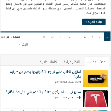
للمعدلات؟ قال محمد حشاد، رئيس قسم الأبحاث والتطوير في نور كابيتال وعضو
الجمعية الأمريكية للمحللين الفنيين ، في مقابلة على شاشة تلفزيون دبي إن إجابة
هذا السؤال تعتمد …
قراءة المزيد »
1
...
30
20
10
»
5
4
3
2
صفحة 1 من 105
الأخر »
أحدث المقالات
الأكثر قراءة
كلمات دلالية
أمازون تتغلب على تراجع التكنولوجيا بدعم من “برايم
داي”
25 يونيو, 2026 9:48 م
مصير تيسلا قد يكون معلقًا بالتقدم في القيادة الذاتية
25 يونيو, 2026 8:11 م