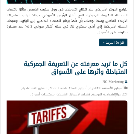
يتراجع الدولار الأمريكي منذ افتتاح التعاملات في وول ستريت الخميس متأثرًا بالتبعات
المحتملة للتعريفة الجمركية التي أعلن الرئيس الأمريكي دونالد ترامب تفاصيلها
الأربعاء الماضي وسط توقعات بأن تأخذ بزمام الاقتصاد العالمي إلى الركود. وهبطت
العملة الأمريكية إلى أدنى مستوى لها في ستة أشهر بحوالي 2.2% بعد سيطرة
مخاوف على الأسواق …
قراءة المزيد »
كل ما تريد معرفته عن التعريفة الجمركية
المتبادلة وأثرها على الأسواق
NC Marketing
أسواق الأسهم العالمية
,
أسواق السلع Noor Trends
,
التقارير الاقتصادية
,
التقاريرالإقتصادية اليومية
,
تغطية لأسواق العملات
,
مستجدات أسواق