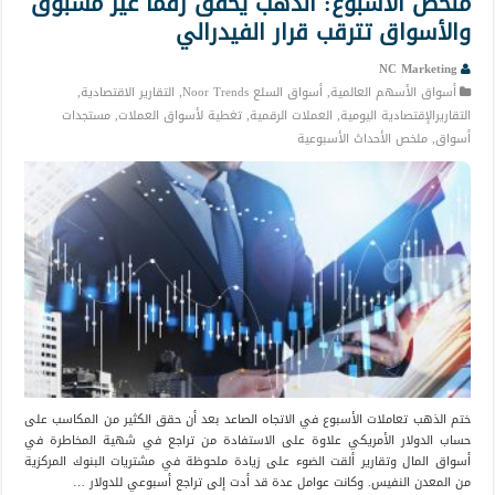
ملخص الأسبوع: الذهب يحقق رقمًا غير مسبوق
والأسواق تترقب قرار الفيدرالي
NC Marketing
أسواق الأسهم العالمية
,
أسواق السلع Noor Trends
,
التقارير الاقتصادية
,
التقاريرالإقتصادية اليومية
,
العملات الرقمية
,
تغطية لأسواق العملات
,
مستجدات
أسواق
,
ملخص الأحداث الأسبوعية
ختم الذهب تعاملات الأسبوع في الاتجاه الصاعد بعد أن حقق الكثير من المكاسب على
حساب الدولار الأمريكي علاوة على الاستفادة من تراجع في شهية المخاطرة في
أسواق المال وتقارير ألقت الضوء على زيادة ملحوظة في مشتريات البنوك المركزية
من المعدن النفيس. وكانت عوامل عدة قد أدت إلى تراجع أسبوعي للدولار …