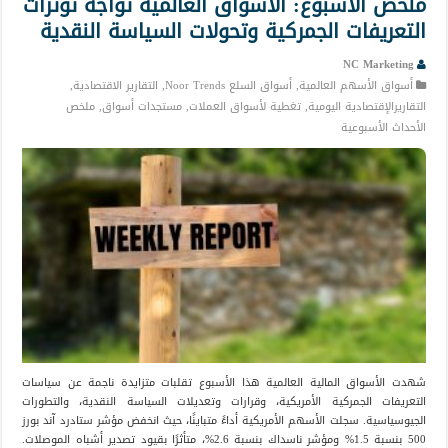
ملخص الأسبوع: الأسواق العالمية تواجه توترات
التعريفات الجمركية وتحولات السياسة النقدية
NC Marketing
أسواق الأسهم العالمية
,
أسواق السلع Noor Trends
,
التقارير الاقتصادية
,
التقاريرالإقتصادية اليومية
,
تغطية لأسواق العملات
,
مستجدات أسواق
,
ملخص
الأحداث الأسبوعية
شهدت الأسواق المالية العالمية هذا الأسبوع تقلبات متزايدة ناجمة عن سياسات
التعريفات الجمركية الأمريكية، وقرارات وتعديلات السياسة النقدية، والتطورات
الجيوسياسية. سجلت الأسهم الأمريكية أداءً متباينًا، حيث انخفض مؤشر ستادرد آند بورز
500 بنسبة 1.5% ومؤشر ناسداك بنسبة 2.6%، متأثرًا بقيود تصدير أشباه الموصلات.