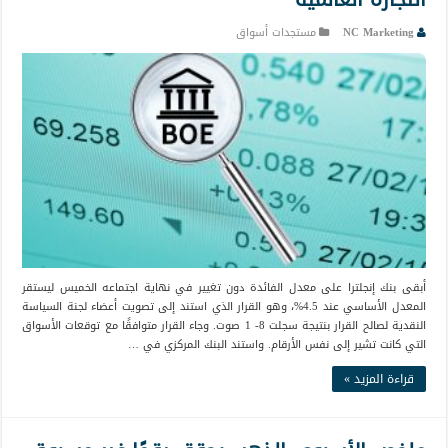
NC Marketing
مستجدات أسواق
أبقى بنك إنجلترا على معدل الفائدة دون تغيير في نهاية اجتماعه الخميس ليستقر
المعدل الأساسي عند 4.5%، وهو القرار الذي استند إلى تصويت أعضاء لجنة السياسة
النقدية لصالح القرار بنتيجة سجلت 8- 1 صوت. وجاء القرار متوافقًا مع توقعات الأسواق
التي كانت تشير إلى نفس الأرقام. واستند البنك المركزي في …
قراءة المزيد »