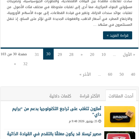
سادت تفاعلات معقدة بين البيانات الاقتصادية، والتطورات الجيوسياسية، وتصريحات
مسؤولي البنوك المركزية، مما أدى إلى تقلبات ملحوظة في مختلف فئات الأصول. من
تقلبات عوائد سندات الخزانة، وتغير في قيادة القطاعات، إلى عودة الأسهم الأوروبية،
والارتفاع المطرد في أسعار الذهب، والعقوبات الجديدة التي تؤثر على السلع، إذ تنقل
المستثمرون في مشهد …
قراءة المزيد »
30
« الأول
...
10
20
«
28
29
31
صفحة 30 من 103
»
32
40
50
60
...
الأخر »
أحدث المقالات
الأكثر قراءة
كلمات دلالية
أمازون تتغلب على تراجع التكنولوجيا بدعم من “برايم
داي”
25 يونيو, 2026 9:48 م
مصير تيسلا قد يكون معلقًا بالتقدم في القيادة الذاتية