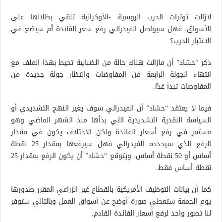
لازالت توترات الحرب الروسية -الأوكرانية تلقي بظلالها على
الأسواق، فهل سيواصل الفيدرالي رفع سعر الفائدة أم سيضع في
الاعتبار الحرب؟
ذكر “حشاد” أن مازالت هناك حالة من الضبابية تحيط بهذا الملف مع
انتهاء الجولة الرابعة من المفاوضات وانتظار جولة جديدة من
المفاوضات تبدأ غدًا.
فيما لا يعتقد “حشاد” أن الفيدرالي سوف يغير النهج التشديدي أو
السياسة النقدية التشديدية التي بدأها منذ الشهر الماضي وهو
مستمر في رفع أسعار الفائدة ولكن الاختلاف يكون في مقدار
الرفع الذي سيحدده الفيدرالي فهل سيرفعها بمقدار 25 نقطة
أساس أو 50 نقطة أساس. ويتوقع “حشاد” أن يكون الرفع بمقدار 25
نقطة أساس فقط.
كما أن بيانات التوظيف الأمريكية بالقطاع غير الزراعي المقرر صدورها
يوم الجمعة ستعطي صورة أوضح عن أسواق العمل وبالتالي ستوفر
لنا تصور واحد لرفع أسعار الفائدة القادم.