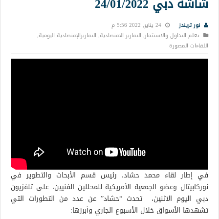
شاشه دبي 24/01/2022
نور تريندز
24 يناير, 2022 5:56 م
تعلم التداول والاستثمار
,
التقارير الاقتصادية
,
التقاريرالإقتصادية اليومية
,
اللقاءات المصورة
في إطار لقاء محمد حشاد، رئيس قسم الأبحاث والتطوير في
نوركابيتال وعضو الجمعية الأمريكية للمحللين الفنيين، على تلفزيون
دبي اليوم الاثنين، تحدث “حشاد” عن عدد من التطورات التي
تشهدها الأسواق خلال الأسبوع الجاري وأبرزها: