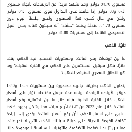
مستوى 84.70 دولار، وقد نشهد مزيدًا من الارتفاعات باتجاه مستوى
الـ87 و88 دولار، إذا حافظ على التداول فوق مستوى الـ84 دولار،
ولكن في حال كسره هذا المستوى وأغلق جلسة اليوم دون
مستوى 84.70، عندئذ يعتقد “حشاد” أنه سيكون هناك بعض الميل
التصحيحي الهابط إلى مستويات 81.80 دولار.
ثانيًا: الذهب
ما بين توقعات رفع الفائدة ومستويات التضخم، نجد الذهب يقف
حائرًا، فهل سيقبل المستثمرين على الذهب في الفترة المقبلة؟ وما
هو النطاق السعري المتوقع للذهب؟
يتداول الذهب بطريقة جانبية محصورة بين مستويات 1825 و1840
دولار للأونصة الواحدة. وثمة عدة عومل مختلطة تؤثر على أسعار
الذهب خلال الفترة الحالية. فإنه حائر ما بين احتمالية رفع أسعار
الفائدة خلال عام 2022 من ثلاثة لأربع مرات، مما يشكل بدوره ضغط
سلبي على أسعار الذهب لأن رفع أسعار الفائدة يؤدي إلى زيادة
تكلفة الفرصة البديلة على حيازة سبائلك الذهب التي لا تدر عائد،
وما بين تزايد الضغوط التضخمية والتوترات السياسية الموجودة حاليًا