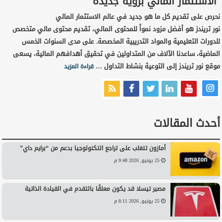
الاستثمار المالي برؤية جديدة
نحرص على تقديم كل ما هو جديد في عالم الاستثمار المالي
نور تريندز هو أفضل مزود نمواً للمحتوى المالي، تقديم محتوى مالي متخصص
للدورات التعليمية والمواد التدريبية المخصصة. على مدى السنوات الخمس
الماضية، ساعدنا الآلاف من المتداولين في تحقيق أهدافهم المالية، يسعى
موقع نور تريندز إلى التوعية بنشاط التداول …
قراءة المزيد
أحدث المقالات
أمازون تتغلب على تراجع التكنولوجيا بدعم من “برايم داي”
25 يونيو, 2026 9:48 م
مصير تيسلا قد يكون معلقًا بالتقدم في القيادة الذاتية
25 يونيو, 2026 8:11 م