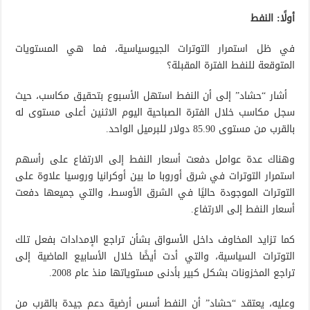
أولًا: النفط
في ظل استمرار التوترات الجيوسياسية، فما هي المستويات
المتوقعة للنفط الفترة المقبلة؟
أشار “حشاد” إلى أن النفط استهل الأسبوع بتحقيق مكاسب، حيث
سجل مكاسب خلال الفترة الصباحية اليوم الاثنين أعلى مستوى له
بالقرب من مستوى 85.90 دولار للبرميل الواحد.
وهناك عدة عوامل دفعت أسعار النفط إلى الارتفاع على رأسهم
استمرار التوترات في شرق أوروبا ما بين أوكرانيا وروسيا علاوة على
التوترات الموجودة حاليًا في الشرق الأوسط، والتي جميعها دفعت
أسعار النفط إلى الارتفاع.
كما تزايد المخاوف داخل الأسواق بشأن تراجع الإمدادات بفعل تلك
التوترات السياسية، والتي أدت أيضًا خلال الأسابيع الماضية إلى
تراجع المخزونات بشكل كبير بأدنى مستوياتها منذ عام 2008.
وعليه، يعتقد “حشاد” أن النفط أسس أرضية دعم جيدة بالقرب من