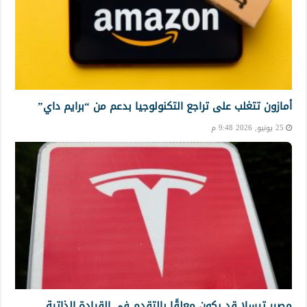
أمازون تتغلب على تراجع التكنولوجيا بدعم من “برايم داي”
25 يونيو, 2026 9:48 م
مصير تيسلا قد يكون معلقًا بالتقدم في القيادة الذاتية