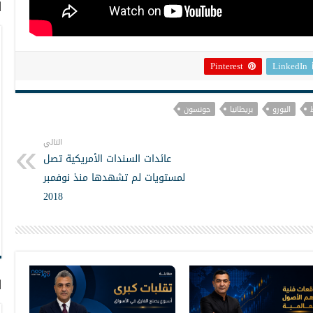
ا
Pinterest
LinkedIn
اليورو
بريطانيا
جونسون
التالي
عائدات السندات الأمريكية تصل
لمستويات لم تشهدها منذ نوفمبر
2018
ا