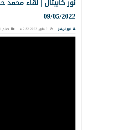
نور كابيتال | لقاء محم
09/05/2022
نور تريندز
9 مايو, 2022 2:32 م
تعلم ال