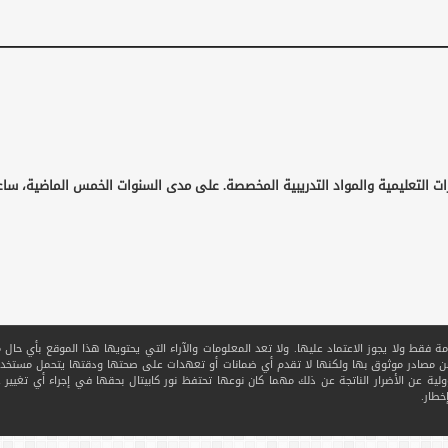
ات التعليمية والمواد التدريبية المخصصة. على مدى السنوات الخمس الماضية، ساع
قط ولا يجوز الاعتماد عليها. ولا تعد المعلومات والآراء التي يحتويها هذا الموقع بأي حال من ا
 من مصادر موثوق بها ولكنها لا تقدم أي ضمانات أو تعهدات على صحتها ودقتها يتحمل مستخدم
ولية عن الأضرار الناتجة عن ذلك مهما كان نوعها تحتفظ نور كابيتال بحقها في إجراء أي تغيير عل
خطار.