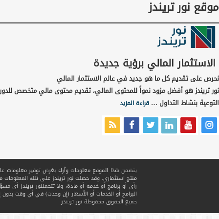
موقع نور تريندز
الاستثمار المالي برؤية جديدة
نحرص على تقديم كل ما هو جديد في عالم الاستثمار المالي
نور تريندز هو أفضل مزود نمواً للمحتوى المالي، تقديم محتوى مالي متخصص للدور
التوعية بنشاط التداول …
قراءة المزيد
يتضمن هذا الموقع معلومات وآراء بغرض توفير معلومات عامة ف
منتج استثماري. وقد حصلت نور تريندز على تلك المعلومات
رأي أو برنامج أو خدمة أو مادة، ولا تتحملنور تريندز أي مسؤ
البرامج أو الخدمات أو الأسعار (إن وجدت) في أي وقت بدون إ
جميع الحقوق محفوظة
نور تريندز