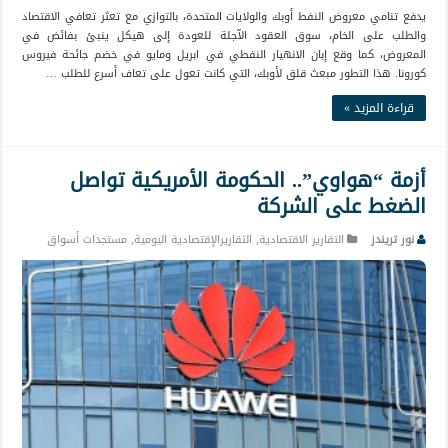
يدفع تنامي معروض النفط أوبك والولايات المتحدة، بالتوازي مع تعثر تعافي الاقتصاد
والطلب على الخام، سوق العقود الآجلة للعودة إلى هيكل ينبئ بفائض في
المعروض، كما وقع إبان الانهيار النفطي في ابريل ومايو في خضم جائحة فيروس
كورونا. هذا التطور مبعث قلق لأوبك، التي كانت تعول على تعاف أسرع للطلب …
قراءة المزيد »
أزمة “هواوي”.. الحكومة الأمريكية تواصل
الضغط على الشركة
نور تريندز
التقارير الاقتصادية
,
التقاريرالإقتصادية اليومية
,
مستجدات أسواق