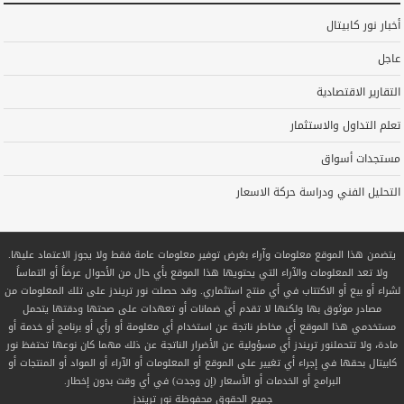
أخبار نور كابيتال
عاجل
التقارير الاقتصادية
تعلم التداول والاستثمار
مستجدات أسواق
التحليل الفني ودراسة حركة الاسعار
يتضمن هذا الموقع معلومات وآراء بغرض توفير معلومات عامة فقط ولا يجوز الاعتماد عليها.
ولا تعد المعلومات والآراء التي يحتويها هذا الموقع بأي حال من الأحوال عرضاً أو التماساً
لشراء أو بيع أو الاكتتاب في أي منتج استثماري. وقد حصلت نور تريندز على تلك المعلومات من
مصادر موثوق بها ولكنها لا تقدم أي ضمانات أو تعهدات على صحتها ودقتها يتحمل
مستخدمي هذا الموقع أي مخاطر ناتجة عن استخدام أي معلومة أو رأي أو برنامج أو خدمة أو
مادة، ولا تتحملنور تريندز أي مسؤولية عن الأضرار الناتجة عن ذلك مهما كان نوعها تحتفظ نور
كابيتال بحقها في إجراء أي تغيير على الموقع أو المعلومات أو الآراء أو المواد أو المنتجات أو
البرامج أو الخدمات أو الأسعار (إن وجدت) في أي وقت بدون إخطار.
جميع الحقوق محفوظة
نور تريندز