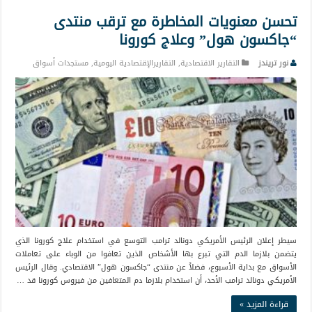
تحسن معنويات المخاطرة مع ترقب منتدى
“جاكسون هول” وعلاج كورونا
نور تريندز
التقارير الاقتصادية
,
التقاريرالإقتصادية اليومية
,
مستجدات أسواق
سيطر إعلان الرئيس الأمريكي دونالد ترامب التوسع في استخدام علاج كورونا الذي
يتضمن بلازما الدم التي تبرع بها الأشخاص الذين تعافوا من الوباء على تعاملات
الأسواق مع بداية الأسبوع، فضلاً عن منتدى “جاكسون هول” الاقتصادي. وقال الرئيس
الأمريكي دونالد ترامب الأحد، أن استخدام بلازما دم المتعافين من فيروس كورونا قد …
قراءة المزيد »