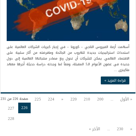
أسهمت أزمة الفيروس التاجي – كورونا – في إجبار كبريات الشركات العالمية على
استحداث استراتيجيات جديدة للهروب من الجائحة ومافرضته من آثار سلبية على
الاقتصاد العالمي. يمكن للشركات أن تحول ربع مصادر منتجاتها العالمية إلى دول
جديدة فى غضون الأعوام الـ5 المقبلة، وفقاً لما وجدته دراسة حديثة أجرها معهد
ماكينزى …
قراءة المزيد »
« الأول
...
200
210
220
«
224
225
صفحة 226 من 231
226
227
228
»
230
...
الأخر »