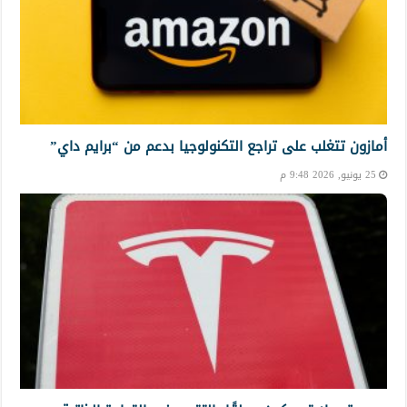
أمازون تتغلب على تراجع التكنولوجيا بدعم من “برايم داي”
25 يونيو, 2026 9:48 م