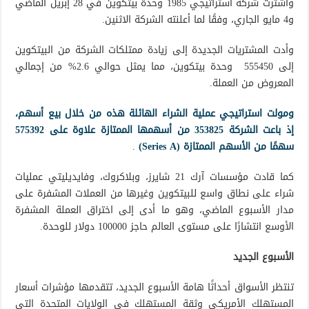
واشترت شركة استراتيجي 1985 وحدة بيتكوين في 28 إبريل الماضي
و4 مايو الجاري، وفقًا لما أعلنته الشركة الاثنين.
وأدت المشتريات الجديدة إلى زيادة ممتلكات الشركة من البيتكوين
إلى 555450 وحدة بيتكوين، مما يمثل حوالي 2.6% من إجمالي
المعروض من العملة.
ومولت استراتيجي عملية الشراء الهائلة هذه من خلال بيع أسهم،
إذ باعت الشركة 353825 من أسهمها الممتازة علاوة على 575392
سهمًا من الأسهم الممتازة (Series A)
.
كما قادت مؤسسات آرك 21 شايرز، وبلاكروك، وفايديليتي عمليات
شراء على نطاق واسع للبيتكوين وغيرها من العملات المشفرة على
مدار الأسبوع الماضي، وهو ما أدى إلى اختراق العملة المشفرة
الأوسع انتشارًا على مستوى العالم حاجز 100000 دولار للوحدة.
الأسبوع الجديد
تنتظر الأسواق أحداثًا هامة الأسبوع الجديد، تتقدمها مؤشرات أسعار
المستهلك الأمريكي وثقة المستهلك في الولايات المتحدة التي