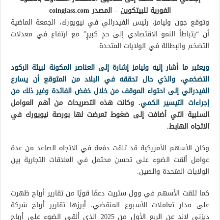
الفورية للبيتكوين – المصدر coinglass.com
وتوقع جون وليامز، رئيس الفيدرالي في نيويورك، الجمعة الماضية
أن “يتباطأ النمو الاقتصادي إلى حدٍ كبيرٍ” مع ارتفاع في معدلات
التضخم والبطالة في الولايات المتحدة.
ويعتبر ما أشار إليه وليامز إشارة إلى العناصر المكونة لبيئة الركود
التضخمي، والذي حال تحققه في البلاد من المتوقع أن يسارع
الفيدرالي إلى احتواء الموقف من خلال خفض الفائدة وغير ذلك من
إجراءات التيسير الكمي
.
وكانت هذه التصريحات من أهم العوامل
السلبية التي أضافت إلى ضغوط تعرضت لها بورصة نيويورك في
الاتجاه الهابط.
وكان الأسهم الأمريكية قد تلقت دفعة في الاتجاه الصاعد من عدة
عوامل ألقت الضوء على تحسن محتمل في العلاقات التجارية بين
الولايات المتحدة والصين.
كما تلقت الأسهم في وول ستريت دعمًا قويًا من تقارير أرباح ظهرت
على مدار تعاملات الأسبوع المنقضي، أبرزها تقارير أرباح شركة
ديزني لاند عن الربع الأول من 2025 الذي ألقى الضوء على أرباح