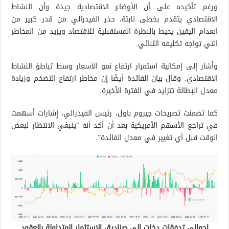
ورغم تأكيده على أن الأوضاع الاقتصادية جيدة وأن النشاط
الاقتصادي يتقدم بخطى ثابتة، حذر الفيدرالي من قدر كبير من
انعدام اليقين يحيط بالنظرة المستقبلية للاقتصاد ويزيد من المخاطر
التي تواجه تكليفه الثنائي.
وأشار إلى إمكانية استمرار ارتفاع نمو الأسعار وسط تباطؤ النشاط
الاقتصادي. وقال بيان الفائدة أيضًا إن مخاطر ارتفاع التضخم وزيادة
معدل البطالة تتزايد في الفترة الأخيرة.
كما تضمنت تصريحات جيروم باول، رئيس الفيدرالي، إِشارات أسهمت
في تراجع الأسهم الأمريكية بعد أن أكد أنه “ينبغي الانتظار لبعض
الوقت قبل أي تغيير في معدل الفائدة”.
إجمالي تدفقات دخلت إلى صناديق الاستثمار المتداولة بالعقود