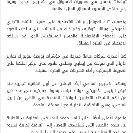
توقعات بتحسن في معنويات الأسواق في الأسبوع الجديد. وفيما
يلي ملخص الأسبوع لأسواق المال العالمية.
وتضمنت تلك العوامل بيانات اقتصادية على صعيد النشاط التجاري
الأمريكي وبيانات توظيف وغير ذلك من البيانات التي سلطت الضوء
على الأوضاع الاقتصادية والمسار المستقبلي الذي قد يسلكه
الاقتصاد في الفترة المقبلة.
كما أصدرت شركات هامة مدرجة في مؤشرات بورصة نيويورك تقارير
الأرباح التي تنوعت بين إيجابي وسلبي علاوة على تركيز أغلبها على
التعريفة الجمركية وأداء الشركات في الفترة المقبلة.
وشهد الأسبوع الماضي أيضًا الإعلان عن أول اتفاقية تجارية منذ
فرض الرئيس الأمريكي دونالد ترامب رسومًا جمركية على عدد كبير
من أهم الشركاء التجاريين للولايات المتحدة في الثاني من إبريل
الماضي، وهي الاتفاقية التجارية مع المملكة المتحدة.
وللمرة الأولى أيضًا، أعلن ترامب موعد البدء في المفاوضات التجارية
بين بلاده والصين التي تستهدف التوصل إلى اتفاقية تجارية تهدئ
من حدة التوترات بين البلدين على صعيد التبادل التجاري.