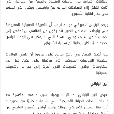
العلاقات التجارية بين الولايات المتحدة والصين من العوامل التي
أثارت القلق إزاء المحادثات الجارية بين واشنطن وبكين التي تستمر
على مدار نهاية الأسبوع.
ورجح الرئيس الأمريكي دونالد ترامب أن التعريفة الجمركية المفروضة
على واردات بلاده من الصين قد يكون من المناسب أن تُخفض إلى
80% بدلًا من 145%، وهي النسبة التي لا يمكن في الوقت الراهن
تحديد ما إذا كان إيجابية أم سلبية للأسواق.
كما أكدت الصين في وقتٍ سابقٍ على ضرورة أن تلغي الولايات
المتحدة التعريفات الجمركية التي فرضها على بكين قبل بدء
المفاوضات، وهي التصريحات التي أضرت إلى حدٍ ما بالتعريفة
الجمركية.
الين الياباني
تعرض الين الياباني لخسائر أسبوعية بسبب علاقته العكسية مع
عائدات سندات الخزانة الأمريكية التي استفادت كثيرًا من تصريحات
أدلة بها الرئيس الأمريكي دونالد ترامب أوائل الأسبوع الماضي عن
أنه لا يخطط للحديث مع نظيره الصيني شي جينبينج.