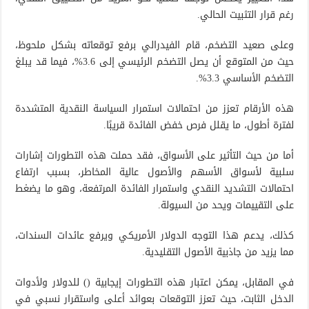
رغم قرار التثبيت الحالي.
وعلى صعيد التضخم، قام الفيدرالي برفع توقعاته بشكل ملحوظ،
حيث من المتوقع أن يصل التضخم الرئيسي إلى 3.6%، فيما قد يبلغ
التضخم الأساسي 3.3%.
هذه الأرقام تعزز من احتمالات استمرار السياسة النقدية المتشددة
لفترة أطول، ما يقلل فرص خفض الفائدة قريبًا.
أما من حيث التأثير على الأسواق، فقد حملت هذه التطورات إشارات
سلبية لأسواق الأسهم والأصول عالية المخاطر، بسبب ارتفاع
احتمالات التشديد النقدي واستمرار الفائدة المرتفعة، وهو ما يضغط
على التقييمات ويحد من السيولة.
كذلك، يدعم هذا التوجه الدولار الأمريكي ويرفع عائدات السندات،
مما يزيد من جاذبية الأصول التقليدية.
في المقابل، يمكن اعتبار هذه التطورات إيجابية () للدولار ولأدوات
الدخل الثابت، حيث تعزز التوقعات بعوائد أعلى واستقرار نسبي في