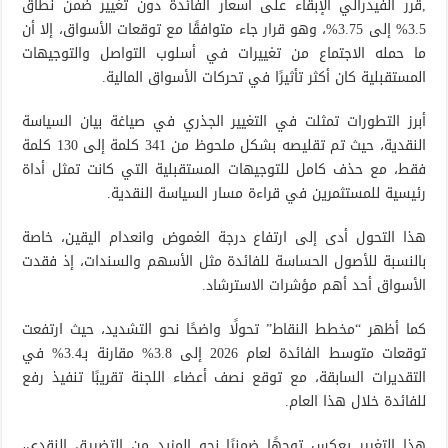
,قرر الفيدرالي الإبقاء على أسعار الفائدة دون تغيير ضمن نطاق
3.5% إلى 3.75%، وهو قرار جاء متوافقًا مع توقعات الأسواق، إلا أن
ما حمله الاجتماع من تغييرات في أسلوب التواصل والتوجيهات
المستقبلية كان أكثر تأثيرًا في تحركات الأسواق المالية.
أبرز التطورات تمثلت في التغيير الجذري في صياغة بيان السياسة
النقدية، حيث تم تقليصه بشكل ملحوظ من 341 كلمة إلى 130 كلمة
فقط، مع حذف كامل للتوجيهات المستقبلية التي كانت تمثل أداة
رئيسية للمستثمرين في قراءة مسار السياسة النقدية.
هذا التحول أدى إلى ارتفاع درجة الغموض وانعدام اليقين، خاصة
بالنسبة للأصول الحساسة للفائدة مثل الأسهم والسندات، إذ فقدت
الأسواق أحد أهم مؤشرات الاسترشاد.
كما أظهر “مخطط النقاط” تحولًا واضحًا نحو التشديد، حيث ارتفعت
توقعات متوسط الفائدة لعام 2026 إلى 3.8% مقارنة بـ3.4% في
التقديرات السابقة، مع توقع نصف أعضاء اللجنة تقريبًا تنفيذ رفع
للفائدة خلال هذا العام.
هذا التغيير يعكس توجهًا ضمنيًا نحو المزيد من التضييق النقدي،