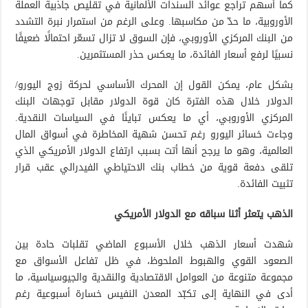
كما أسهم تراجع عوائد السندات الألمانية في تقليص جاذبية العملة
الأوروبية، ما حدّ من مكاسبها. وعلى الرغم من استمرار نبرة التشدد
من البنك المركزي الأوروبي، فإن السوق لا تزال تسعّر احتمالًا ضعيفًا
نسبيًا لرفع أسعار الفائدة، ما يعكس حذر المستثمرين.
بشكل عام، يمكن القول إن المحرك الأساسي لحركة زوج اليورو/
الدولار خلال هذه الفترة كان قوة الدولار مقابل توجهات البنك
المركزي الأوروبي، أي ما يعكس تباينًا في السياسات النقدية.
وجاءت خسائر اليورو رغم تحسن شهية المخاطرة في أسواق المال
العالمية، وهو ما يرجح أنها أتت بسبب ارتفاع الدولار الأمريكي الذي
تلقى دفعة قوية من خطاب بنك الاحتياطي الفيدرالي عقب قرار
تثبيت الفائدة.
الذهب يتعثر أثنا سباقه مع الدولار الأمريكي
شهدت أسعار الذهب خلال الأسبوع الماضي تقلبات حادة بين
الصعود القوي والهبوط الملحوظ، في ظل تفاعل الأسواق مع
مجموعة متنوعة من العوامل الاقتصادية والنقدية والجيوسياسية، ما
أدى في النهاية إلى تكبّد المعدن النفيس خسارة أسبوعية رغم