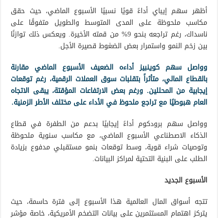
أظهر سهم إيباي أداءً قويًا نسبيًا الأسبوع الماضي، حيث حقق
مكاسب ملحوظة على المدى المتوسط والطويل متفوقًا على
ناسداك، رغم تراجعه بنحو 9% من قمته الأخيرة. ويعكس ذلك توازنًا
بين زخم النمو واستمرار بعض الضغوط قصيرة الأجل.
وواصل سهم كوينبيز أداءه الضعيف الأسبوع الماضي مقارنة
بالقطاع المالي، متأثراً بتقلبات سوق العملات الرقمية، رغم توقعات
إيجابية من المحللين. ورغم بعض الارتفاعات المؤقتة، يبقى الاتجاه
العام هبوطيًا مع تراجع ملحوظ في الأداء على مختلف الأطر الزمنية.
وواصل سهم برودكوم أداءً إيجابيًا بدعم من الطفرة في قطاع
الذكاء الاصطناعي الأسبوع الماضي، مع مكاسب سنوية ملحوظة
وتوصيات شراء قوية، وسط توقعات بنمو مستقبلي مدفوع بزيادة
الطلب على البنية التحتية لمراكز البيانات.
الأسبوع الجديد
تتجه أسواق المال العالمية هذا الأسبوع إلى فترة حاسمة، حيث
يتركز اهتمام المستثمرين على بيانات التضخم الأمريكية، خاصة مؤشر