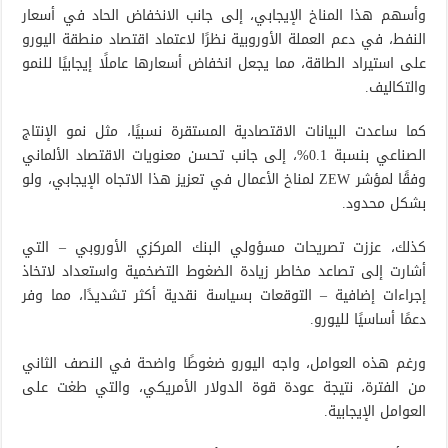
وأسهم هذا المناخ الإيجابي، إلى جانب الانخفاض الحاد في أسعار
النفط، في دعم العملة الأوروبية نظرًا لاعتماد اقتصاد منطقة اليورو
على استيراد الطاقة، مما يجعل انخفاض أسعارها عاملًا إيجابيًا للنمو
والتكاليف.
كما ساعدت البيانات الاقتصادية المستقرة نسبيًا، مثل نمو الإنتاج
الصناعي بنسبة 0.1%، إلى جانب تحسن معنويات الاقتصاد الألماني
وفقًا لمؤشر ZEW لمناخ الأعمال في تعزيز هذا الاتجاه الإيجابي، ولو
بشكل محدود.
كذلك، عززت تصريحات مسؤولي البنك المركزي الأوروبي – التي
أشارت إلى تصاعد مخاطر زيادة الضغوط التضخمية واستعداد لاتخاذ
إجراءات إضافية – التوقعات بسياسة نقدية أكثر تشديدًا، مما وفر
دعمًا أساسيًا لليورو.
ورغم هذه العوامل، واجه اليورو ضغوطًا واضحة في النصف الثاني
من الفترة، نتيجة عودة قوة الدولار الأمريكي، والتي طغت على
العوامل الإيجابية.