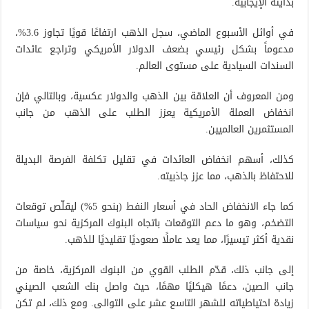
بدايته الإيجابية.
في أوائل الأسبوع الماضي، سجل الذهب ارتفاعًا قويًا تجاوز 3.6%،
مدعوماً بشكل رئيسي بضعف الدولار الأمريكي وتراجع عائدات
السندات السيادية على مستوى العالم.
ومن المعروف أن العلاقة بين الذهب والدولار عكسية، وبالتالي فإن
انخفاض العملة الأمريكية يعزز الطلب على الذهب من جانب
المستثمرين العالميين.
كذلك، أسهم انخفاض العائدات في تقليل تكلفة الفرصة البديلة
للاحتفاظ بالذهب، مما عزز جاذبيته.
كما جاء الانخفاض الحاد في أسعار النفط (بنحو 5%) ليقلّص توقعات
التضخم، وهو ما دعم التوقعات باتجاه البنوك المركزية نحو سياسات
نقدية أكثر تيسيرًا، مما يعد عاملًا صعوديًا تقليديًا للذهب.
إلى جانب ذلك، قدّم الطلب القوي من البنوك المركزية، خاصة من
جانب الصين، دعمًا هيكليًا مهمًا، حيث واصل بنك الشعب الصيني
زيادة احتياطياته للشهر التاسع عشر على التوالي. ومع ذلك، لم تكن