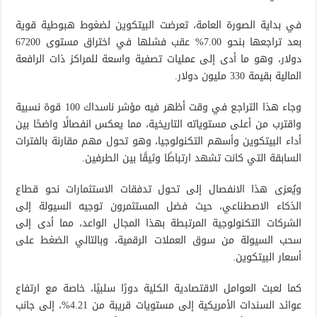
في بداية الصورة العامة، تعرضت البيتكوين لضغوط هبوطية قوية
بعد تراجعها بنحو 7.00% عقب فشلها في اختراق مستوى 67200
دولار، وهو ما أدى إلى عمليات تصفية واسعة للمراكز ذات الرافعة
المالية بقيمة 330 مليون دولار.
وجاء هذا التراجع في وقت أظهر فيه مؤشر ناسداك 100 قوة نسبية
واقترب من أعلى مستوياته التاريخية، مما يعكس انفصالًا واضحًا بين
أداء البيتكوين وأسهم التكنولوجيا، وهو تحول مهم مقارنة بالفترات
السابقة التي كانت تشهد ارتباطًا وثيقًا بين الطرفين.
ويُعزى هذا الانفصال إلى تحول تدفقات الاستثمارات نحو قطاع
الذكاء الاصطناعي، حيث فضل المستثمرون توجيه السيولة إلى
الشركات التكنولوجية المرتبطة بهذا المجال الواعد، مما أدى إلى
سحب السيولة من سوق العملات الرقمية، وبالتالي الضغط على
أسعار البيتكوين.
كما لعبت العوامل الاقتصادية الكلية دورًا سلبيًا، خاصة مع ارتفاع
عوائد السندات الأمريكية إلى مستويات قريبة من 4.21%، إلى جانب