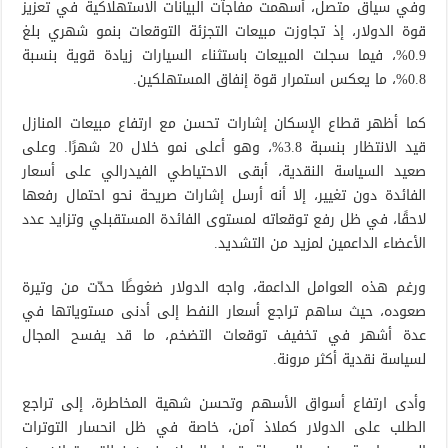
وفي سياق متصل، أسهمت مفاجآت البيانات الاستهلاكية في تعزيز
قوة الدولار، إذ تجاوزت مبيعات التجزئة التوقعات بنمو شهري بلغ
0.9%، فيما سجلت المبيعات باستثناء السيارات زيادة قوية بنسبة
0.8%، ما يعكس استمرار قوة إنفاق المستهلكين.
كما أظهر قطاع الإسكان إشارات تحسن مع ارتفاع مبيعات المنازل
قيد الانتظار بنسبة 3.8%، وهو أعلى نمو خلال 20 شهرًا. وعلى
صعيد السياسة النقدية، أبقى الاحتياطي الفيدرالي على أسعار
الفائدة دون تغيير، إلا أنه أرسل إشارات صريحة نحو احتمال رفعها
لاحقًا، في ظل رفع توقعاته لمستوى الفائدة المستقبلي وتزايد عدد
الأعضاء الداعمين لمزيد من التشديد.
ورغم هذه العوامل الداعمة، واجه الدولار ضغوطًا حدّت من وتيرة
صعوده، حيث ساهم تراجع أسعار النفط إلى أدنى مستوياتها في
عدة أشهر في تخفيف توقعات التضخم، ما قد يفسح المجال
لسياسة نقدية أكثر مرونة.
وأدى ارتفاع أسواق الأسهم وتحسن شهية المخاطرة، إلى تراجع
الطلب على الدولار كملاذ آمن، خاصة في ظل انحسار التوترات