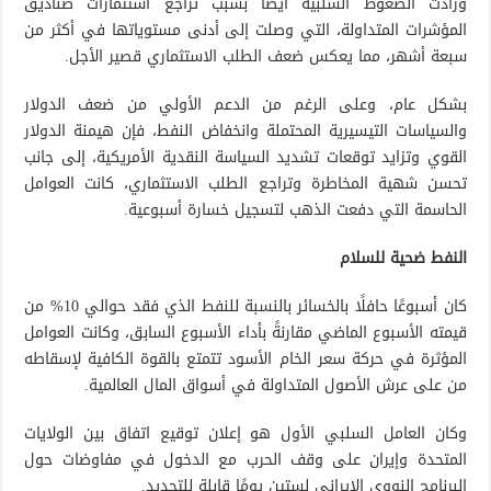
وزادت الضغوط السلبية أيضًا بسبب تراجع استثمارات صناديق
المؤشرات المتداولة، التي وصلت إلى أدنى مستوياتها في أكثر من
سبعة أشهر، مما يعكس ضعف الطلب الاستثماري قصير الأجل.
بشكل عام، وعلى الرغم من الدعم الأولي من ضعف الدولار
والسياسات التيسيرية المحتملة وانخفاض النفط، فإن هيمنة الدولار
القوي وتزايد توقعات تشديد السياسة النقدية الأمريكية، إلى جانب
تحسن شهية المخاطرة وتراجع الطلب الاستثماري، كانت العوامل
الحاسمة التي دفعت الذهب لتسجيل خسارة أسبوعية.
النفط ضحية للسلام
كان أسبوعًا حافلًا بالخسائر بالنسبة للنفط الذي فقد حوالي 10% من
قيمته الأسبوع الماضي مقارنةً بأداء الأسبوع السابق، وكانت العوامل
المؤثرة في حركة سعر الخام الأسود تتمتع بالقوة الكافية لإسقاطه
من على عرش الأصول المتداولة في أسواق المال العالمية.
وكان العامل السلبي الأول هو إعلان توقيع اتفاق بين الولايات
المتحدة وإيران على وقف الحرب مع الدخول في مفاوضات حول
البرنامج النووي الإيراني لستين يومًا قابلة للتجديد.