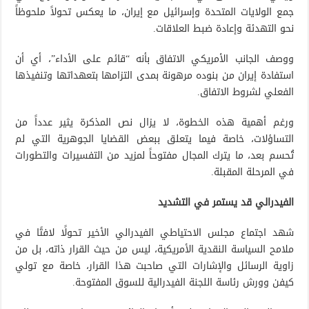
جمع الولايات المتحدة وإسرائيل مع إيران، ما يعكس تحولاً ملحوظاً
نحو التهدئة وإعادة ضبط العلاقات.
ووصف الجانب الأمريكي الاتفاق بأنه “قائم على الأداء”، أي أن
استفادة إيران من بنوده مرهونة بمدى التزامها بتعهداتها وتنفيذها
الفعلي لشروط الاتفاق.
ورغم أهمية هذه الخطوة، لا يزال نص المذكرة يثير عدداً من
التساؤلات، خاصة فيما يتعلق ببعض القضايا الجوهرية التي لم
تُحسم بعد، ما يترك المجال مفتوحاً لمزيد من التفسيرات والتطورات
في المرحلة المقبلة.
الفيدرالي قد يستمر في التشديد
شهد اجتماع مجلس الاحتياطي الفيدرالي الأخير تحولًا لافتًا في
ملامح السياسة النقدية الأمريكية، ليس من حيث القرار ذاته، بل من
زاوية الرسائل والإشارات التي صاحبت هذا القرار، خاصة مع تولي
كيفن وورش رئاسة اللجنة الفيدرالية للسوق المفتوحة.