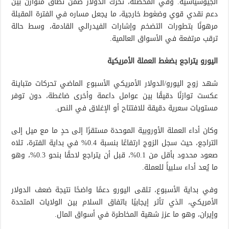
الجيوسياسية. وفي المحصلة، تحرك الدولار ضمن نطاق متوازن بين
دعم نقدي قوي وضغوط خارجية، ما يجعل مساره في الفترة المقبلة
مرهونًا بتطورات التضخم وإشارات الفيدرالي القادمة، وسط حالة
ترقب مرتفعة في الأسواق العالمية.
اليورو يتراجع بضغط العملة الأمريكية
شهد زوج اليورو/الدولار الأمريكي الأسبوع الماضي تحركات متباينة
عكست توازنًا دقيقًا بين عوامل داعمة وأخرى ضاغطة، دون توفر
مستويات سعرية دقيقة للافتتاح أو الإغلاق في النص.
وكان أداء العملة الأوروبية الموحدة مستقرًا إلى حدٍ ما مع ميل إلى
التراجع، حيث سجل الزوج ارتفاعًا بنسبة 0.4% في بداية الفترة، تلاه
صعود محدود بأقل من 0.1%، قبل أن يتراجع لاحقًا بنحو 0.3%، وهو
ما يُعد أداء سلبياً للعملة.
وفي بداية الأسبوع، تلقى اليورو دعمًا واضحًا نتيجة ضعف الدولار
الأمريكي، الذي تأثر إيجابيًا باتفاق السلام بين الولايات المتحدة
وإيران، وهو ما عزز شهية المخاطرة في أسواق المال.