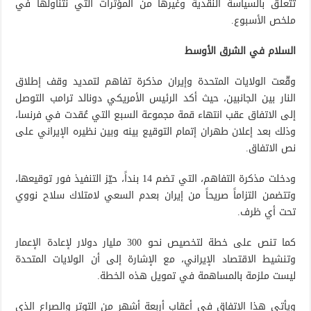
تتعلق بالسياسة النقدية وغيرها من المؤثرات التي نتناولها في
ملخص الأسبوع.
السلام في الشرق الأوسط
وقّعت الولايات المتحدة وإيران مذكرة تفاهم لتمديد وقف إطلاق
النار بين الجانبين، حيث أكد الرئيس الأمريكي دونالد ترامب التوصل
إلى الاتفاق عقب انتهاء قمة مجموعة السبع التي عُقدت في فرنسا،
وذلك بعد إعلان طهران إتمام التوقيع بينه وبين نظيره الإيراني على
نص الاتفاق.
ودخلت مذكرة التفاهم، التي تضم 14 بنداً، حيّز التنفيذ فور توقيعها،
وتتضمن التزاماً صريحاً من إيران بعدم السعي لامتلاك سلاح نووي
تحت أي ظرف.
كما تنص على خطة لتخصيص نحو 300 مليار دولار لإعادة الإعمار
وتنشيط الاقتصاد الإيراني، مع الإشارة إلى أن الولايات المتحدة
ليست ملزمة بالمساهمة في تمويل هذه الخطة.
ويأتي هذا الاتفاق في أعقاب أربعة أشهر من التوتر والصراع الذي