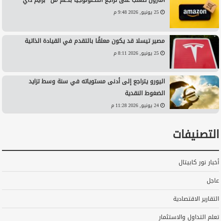
أمازون تتغلب على تراجع التكنولوجيا بدعم من “برايم داي”
25 يونيو, 2026 9:48 م
مصير تيسلا قد يكون معلقًا بالتقدم في القيادة الذاتية
25 يونيو, 2026 8:11 م
اليورو يتراجع إلى أدنى مستوياته في سنة وسط تزايد
الضغوط النقدية
24 يونيو, 2026 11:28 م
التصنيفات
أخبار نور كابيتال
عاجل
التقارير الاقتصادية
تعلم التداول والاستثمار