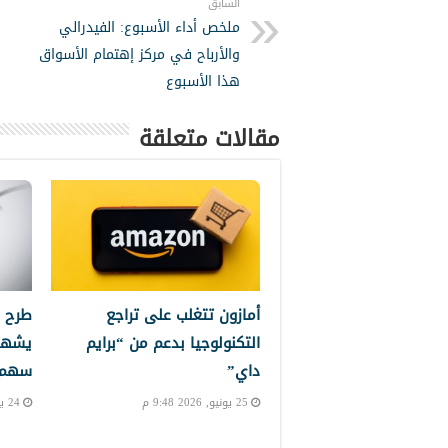
السابق
ملخص أداء الأسبوع: الفيدرالي
والأرباح في مركز إهتمام الأسواق
هذا الأسبوع
مقالات متعلقة
أمازون تتغلب على تراجع
طرح 
التكنولوجيا بدعم من “برايم
يشهد
داي”
سهم إ
25 يونيو, 2026 9:48 م
24 يونيو, 2026 10:24 م