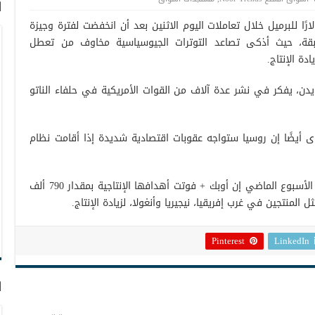
ا
ت العقود الآجلة لخام برنت فوق 88 دولارًا للبرميل خلال تعاملات اليوم الاثنين بعد أن انخفضت لفترة وجيزة
لجلسة السابقة، حيث أذكى تصاعد التوترات الجيوسياسية مخاوف من تعطل
ة الإنتاج.
دن، يفكر في نشر عدة آلاف من القوات الأمريكية في حلفاء الناتو
 أيضًا إن روسيا ستواجه عقوبات اقتصادية شديدة إذا أقامت نظام
في غضون ذلك، قالت وكالة الطاقة الدولية الأسبوع الماضي إن أوبك + فوتت أهدافها الإنتاجية بمقدار 790 ألف
المنتجين في غرب إفريقيا، نيجيريا وأنغولا، لزيادة الإنتاج.
Pinterest
LinkedIn
ا