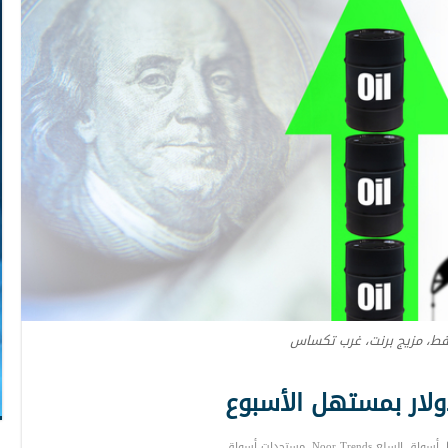
فط، مزيج برنت، غرب تكساس
أسواق السلع Noor Trends
,
مستجدات أسواق