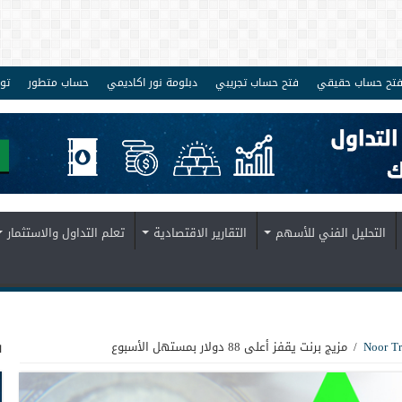
تح حساب حقيقي
فتح حساب تجريبي
دبلومة نور اكاديمي
حساب متطور
تو
التحليل الفني للأسهم
التقارير الاقتصادية
تعلم التداول والاستثمار
ف
/
مزيج برنت يقفز أعلى 88 دولار بمستهل الأسبوع