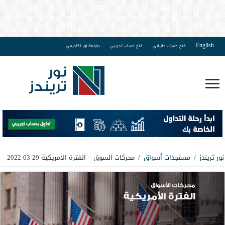
English
فتح حساب حقيقي
فتح حساب تجريبي
دبلومة نور اكاديمي
نور تريندز
/
مستجدات أسواق
/
محركات السوق – الفترة الأمريكية 29-03-2022