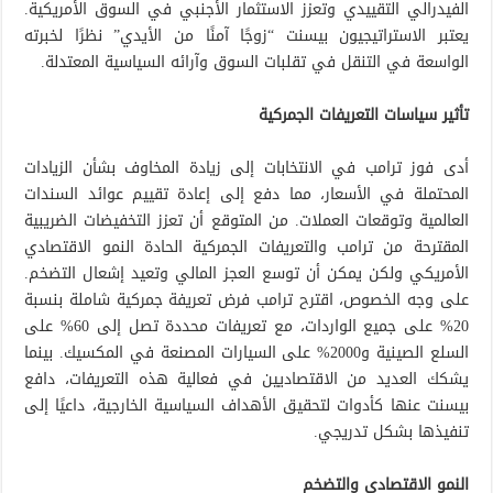
الفيدرالي التقييدي وتعزز الاستثمار الأجنبي في السوق الأمريكية.
يعتبر الاستراتيجيون بيسنت “زوجًا آمنًا من الأيدي” نظرًا لخبرته
الواسعة في التنقل في تقلبات السوق وآرائه السياسية المعتدلة.
تأثير سياسات التعريفات الجمركية
أدى فوز ترامب في الانتخابات إلى زيادة المخاوف بشأن الزيادات
المحتملة في الأسعار، مما دفع إلى إعادة تقييم عوائد السندات
العالمية وتوقعات العملات. من المتوقع أن تعزز التخفيضات الضريبية
المقترحة من ترامب والتعريفات الجمركية الحادة النمو الاقتصادي
الأمريكي ولكن يمكن أن توسع العجز المالي وتعيد إشعال التضخم.
على وجه الخصوص، اقترح ترامب فرض تعريفة جمركية شاملة بنسبة
20% على جميع الواردات، مع تعريفات محددة تصل إلى 60% على
السلع الصينية و2000% على السيارات المصنعة في المكسيك. بينما
يشكك العديد من الاقتصاديين في فعالية هذه التعريفات، دافع
بيسنت عنها كأدوات لتحقيق الأهداف السياسية الخارجية، داعيًا إلى
تنفيذها بشكل تدريجي.
النمو الاقتصادي والتضخم