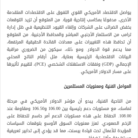
يواصل الاقتصاد الأمريكي القوي التفوق على الاقتصادات المتقدمة
الأخرى، مدفوعًا بمكاسب إنتاجية قوية. من المتوقع أن تزيد التوقعات
بخفض الضرائب على الشركات وإلغاء القيود التنظيمية في ظل إدارة
ترامب من الاستثمار الأجنبي المباشر والمحافظ الأجنبية. من المتوقع
أن تحافظ هذه التغييرات على معدلات الفائدة الحقيقية المرتفعة،
مما يدعم قوة الدولار. ومع ذلك، سيكون من الضروري مراقبة
البيانات الاقتصادية الرئيسية بعناية، مثل أرقام الناتج المحلي
الإجمالي (GDP) ونفقات الاستهلاك الشخصي (PCE)، لتقييم تأثيرها
على مسار الدولار الأمريكي.
العوامل الفنية ومعنويات المستثمرين
من الناحية الفنية، يبدو أن مؤشر الدولار الأمريكي في مرحلة
تماسك، مع مستويات دعم رئيسية بين 106.00 و106.50 ومقاومة عند
108.00. الحفاظ على هذه مستويات الدعم أمر حاسم للحفاظ على
الزخم الصعودي. تعزز معنويات السوق الأوسع بتوقعات السياسات
المؤيدة للأعمال تحت قيادة بيسنت، مما قد يؤدي إلى تدابير تعريفية