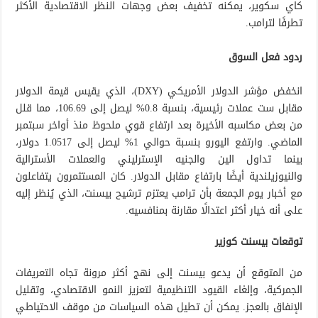
كاي سكوير، يمكنه تخفيف بعض وجهات النظر الاقتصادية الأكثر
تطرفًا لترامب.
ردود فعل السوق
انخفض مؤشر الدولار الأمريكي (DXY)، الذي يقيس قيمة الدولار
مقابل ست عملات رئيسية، بنسبة 0.8% ليصل إلى 106.69، مما قلل
من بعض مكاسبه الأخيرة بعد ارتفاع قوي ملحوظ منذ أواخر سبتمبر
الماضي. وارتفع اليورو بنسبة حوالي 1% ليصل إلى 1.0517 دولار،
بينما تداول الين والجنيه الإسترليني والعملات الأسترالية
والنيوزيلندية أيضًا بارتفاع مقابل الدولار. كان المستثمرون يتفاعلون
مع أخبار يوم الجمعة بأن ترامب يعتزم ترشيح بيسنت، الذي يُنظر إليه
على أنه خيار أكثر اعتدالًا مقارنة بمنافسيه.
توقعات بيسنت كوزير
من المتوقع أن يدعو بيسنت إلى نهج أكثر مرونة تجاه التعريفات
الجمركية، وإلغاء القيود التنظيمية لتعزيز النمو الاقتصادي، وتقليل
الإنفاق بالعجز. يمكن أن تطيل هذه السياسات من موقف الاحتياطي