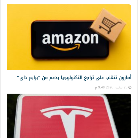
أمازون تتغلب على تراجع التكنولوجيا بدعم من “برايم داي”
25 يونيو, 2026 9:48 م