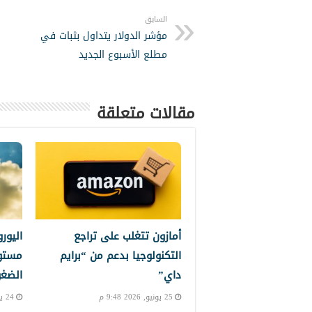
السابق
مؤشر الدولار يتداول بثبات في
مطلع الأسبوع الجديد
مقالات متعلقة
أمازون تتغلب على تراجع
اليور
التكنولوجيا بدعم من “برايم
مستو
داي”
الضغو
25 يونيو, 2026 9:48 م
24 يونيو, 2026 11:28 م