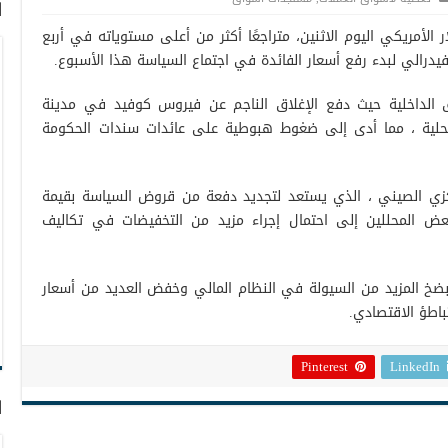
ا
ما بعد 6.36 مقابل الدولار الأمريكي اليوم الاثنين، متراجعًا أكثر من أعلى مستوياته في أربع
يدرالي لبدء رفع أسعار الفائدة في اجتماع السياسة هذا الأسبوع.
ق الداخلية حيث دفع الإغلاق الناجم عن فيروس كوفيد في مدينة
حلية ، مما أدى إلى ضغوط هبوطية على عائدات سندات الحكومة
كزي الصيني ، الذي يستعد لتجديد دفعة من قروض السياسة بقيمة
ة بعض المحللين إلى احتمال إجراء مزيد من التخفيضات في تكاليف
بضخ المزيد من السيولة في النظام المالي وخفض العديد من أسعار
اطؤ الاقتصادي.
Pinterest
LinkedIn
ا