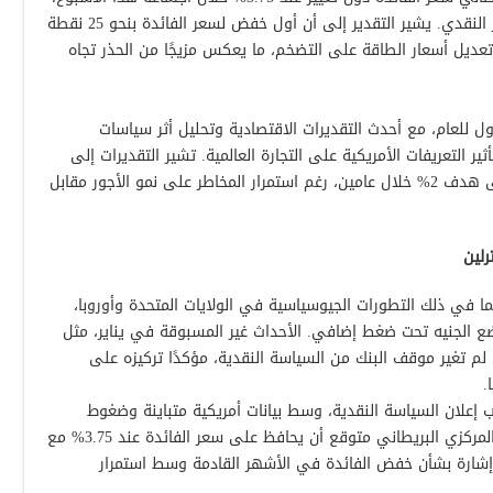
مع نهج “تدريجي وحذر” في سياسة التيسير النقدي. يشير التقدير إلى أن أول خفض لسعر الفائدة بنحو 25 نقطة
تعديل أسعار الطاقة على التضخم، ما يعكس مزيجًا من الحذر تجاه
أول للعام، مع أحدث التقديرات الاقتصادية وتحليل أثر سياسات
ثير التعريفات الأمريكية على التجارة العالمية. تشير التقديرات إلى
تباطؤ تدريجي للتضخم، مع عودة محتملة إلى هدف 2% خلال عامين، رغم استمرار المخاطر على نمو الأجور مقابل
رلين
ما في ذلك التطورات الجيوسياسية في الولايات المتحدة وأوروبا،
يضع الجنيه تحت ضغط إضافي. الأحداث غير المسبوقة في يناير، مثل
لم تغير موقف البنك من السياسة النقدية، مؤكدًا تركيزه على
.
اب إعلان السياسة النقدية، وسط بيانات أمريكية متباينة وضغوط
تضخم مستمرة في المملكة المتحدة. البنك المركزي البريطاني متوقع أن يحافظ على سعر الفائدة عند 3.75% مع
إشارة بشأن خفض الفائدة في الأشهر القادمة وسط استمرار