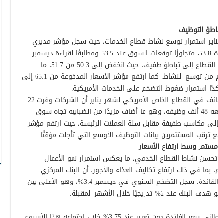
باطؤ التوظيف
 يناير استمرار توسع نشاط قطاع الخدمات، حيث سجل مؤشر مديري
المشتريات الخدمي (ISM Services PMI) قراءة 53.8، متجاوزًا توقعات السوق عند 53.5 ومطابقًا لقراءة ديسمبر
السابقة. ومع ذلك، أشار مؤشر التوظيف في القطاع إلى تباطؤ طفيف، حيث انخفض إلى 50.3 من 51.7، ما
يعكس نموًا محدودًا في الوظائف على الرغم من توسع النشاط. كما ارتفع مؤشر الأسعار المدفوعة من 65.1 إلى
في السياق نفسه، أظهرت بيانات ADP للوظائف في القطاع الخاص الأمريكي لشهر يناير أن الشركات وفرت 22
ألف وظيفة فقط، متراجعة عن التوقعات البالغة 48 ألف وظيفة، وهو ما أضاف مزيدًا من الضبابية تجاه سوق
 إلى مكاسب طفيفة مقابل سلة العملات الرئيسة، حيث ارتفع مؤشر
ستمر وسط ارتفاع الأسعار
ير تحسن نشاط القطاع الخدمي، ما يعكس استمرار نمو الأعمال
ما في ذلك ارتفاع تكاليف الغذاء والأجور، أن البنك المركزي
البريطاني سيظل متحفظًا في خفض أسعار الفائدة. سجل التضخم السنوي في ديسمبر 3.4%، وهو الأعلى بين
يجيًا خلال الأشهر المقبلة.
تتوقع الأسواق أن يبقي البنك المركزي البريطاني سعر الفائدة دون تغيير عند 3.75% خلال اجتماعه هذا الأسبوع،