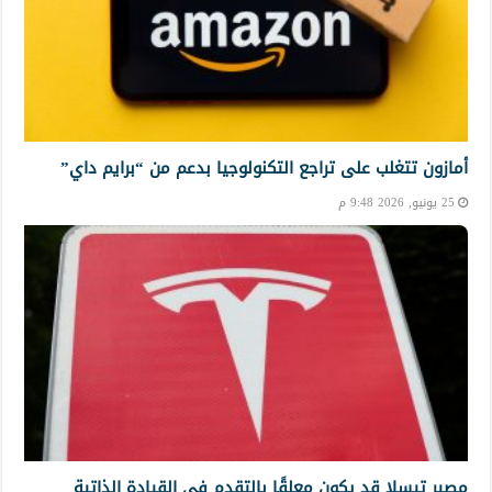
أمازون تتغلب على تراجع التكنولوجيا بدعم من “برايم داي”
25 يونيو, 2026 9:48 م
مصير تيسلا قد يكون معلقًا بالتقدم في القيادة الذاتية