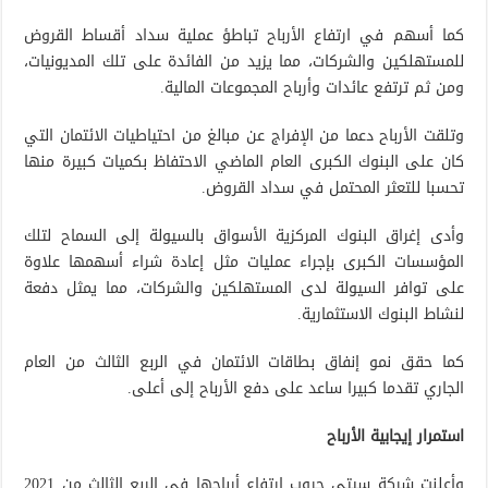
كما أسهم في ارتفاع الأرباح تباطؤ عملية سداد أقساط القروض
للمستهلكين والشركات، مما يزيد من الفائدة على تلك المديونيات،
ومن ثم ترتفع عائدات وأرباح المجموعات المالية.
وتلقت الأرباح دعما من الإفراج عن مبالغ من احتياطيات الائتمان التي
كان على البنوك الكبرى العام الماضي الاحتفاظ بكميات كبيرة منها
تحسبا للتعثر المحتمل في سداد القروض.
وأدى إغراق البنوك المركزية الأسواق بالسيولة إلى السماح لتلك
المؤسسات الكبرى بإجراء عمليات مثل إعادة شراء أسهمها علاوة
على توافر السيولة لدى المستهلكين والشركات، مما يمثل دفعة
لنشاط البنوك الاستثمارية.
كما حقق نمو إنفاق بطاقات الائتمان في الربع الثالث من العام
الجاري تقدما كبيرا ساعد على دفع الأرباح إلى أعلى.
استمرار إيجابية الأرباح
وأعلنت شركة سيتي جروب ارتفاع أرباحها في الربع الثالث من 2021