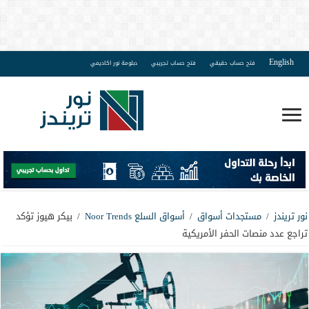
English
فتح حساب حقيقي
فتح حساب تجريبي
دبلومة نور اكاديمي
نور تريندز
/
مستجدات أسواق
/
أسواق السلع Noor Trends
/
بيكر هيوز تؤكد
تراجع عدد منصات الحفر الأمريكية