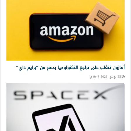
أمازون تتغلب على تراجع التكنولوجيا بدعم من “برايم داي”
25 يونيو, 2026 9:48 م