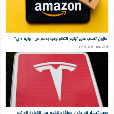
أمازون تتغلب على تراجع التكنولوجيا بدعم من “برايم داي”
25 يونيو, 2026 9:48 م
مصير تيسلا قد يكون معلقًا بالتقدم في القيادة الذاتية