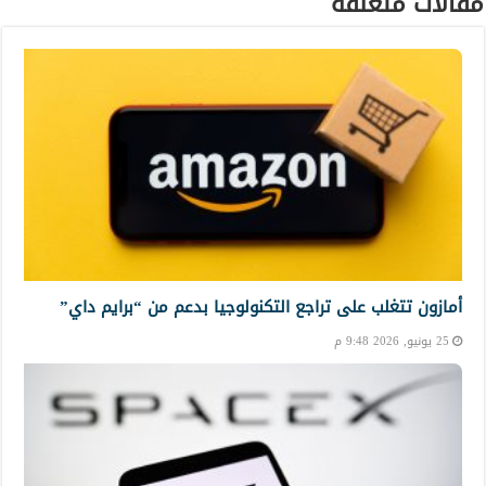
مقالات متعلقة
أمازون تتغلب على تراجع التكنولوجيا بدعم من “برايم داي”
25 يونيو, 2026 9:48 م