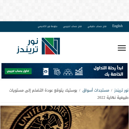
English
فتح حساب حقيقي
فتح حساب تجريبي
دبلومة نور اكاديمي
نور تريندز
/
مستجدات أسواق
/
بوستيك يتوقع عودة التضخم إلى مستويات
طبيعية نهاية 2022