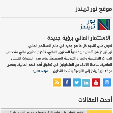
موقع نور تريندز
الاستثمار المالي برؤية جديدة
نحرص على تقديم كل ما هو جديد في عالم الاستثمار المالي
نور تريندز هو أفضل مزود نمواً للمحتوى المالي، تقديم محتوى مالي متخصص
للدورات التعليمية والمواد التدريبية المخصصة. على مدى السنوات الخمس
الماضية، ساعدنا الآلاف من المتداولين في تحقيق أهدافهم المالية، يسعى
موقع نور تريندز إلى التوعية بنشاط التداول …
قراءة المزيد
أحدث المقالات
أمازون تتغلب على تراجع التكنولوجيا بدعم من “برايم داي”