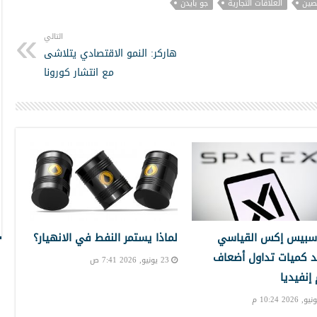
صين
العلاقات التجارية
جو بايدن
التالي
هاركر: النمو الاقتصادي يتلاشى
مع انتشار كورونا
سبيس إكس القياسي
لماذا يستمر النفط في الانهيار؟
 كميات تداول أضعاف
23 يونيو, 2026 7:41 ص
نفيديا