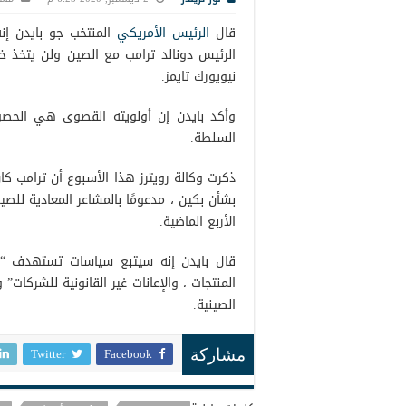
قال
الرئيس الأمريكي
المنتخب جو بايدن إن
الرئيس دونالد ترامب مع الصين ولن يتخذ خط
نيويورك تايمز.
وأكد بايدن إن أولويته القصوى هي الحص
السلطة.
ذكرت وكالة رويترز هذا الأسبوع أن ترامب ك
بشأن بكين ، مدعومًا بالمشاعر المعادية للص
الأربع الماضية.
قال بايدن إنه سيتبع سياسات تستهدف “مم
المنتجات ، والإعانات غير القانونية للشركات
الصينية.
Twitter
Facebook
مشاركة