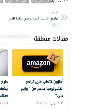
كلمات دلالية
الحرب التجارية
الرئيس الأمريكي
ال
السابق
تراجع إنتاجية العمال في كندا الربع
الثالث
مقالات متعلقة
أمازون تتغلب على تراجع
طرح 
التكنولوجيا بدعم من “برايم
يشهد
داي”
سهم إ
25 يونيو, 2026 9:48 م
24 يونيو, 2026 10:24 م