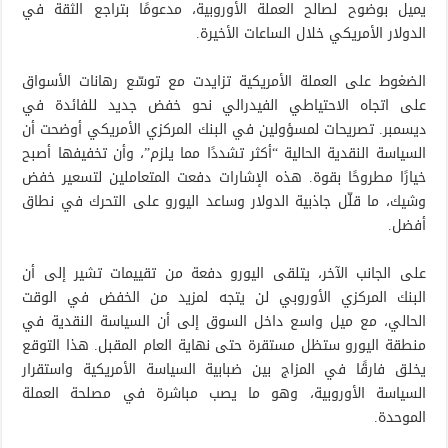
يميل بوضوح لصالح العملة الأوروبية، مدعومًا بتراجع الثقة في
الدولار الأمريكي خلال الساعات الأخيرة.
الضغوط على العملة الأمريكية تزايدت مع توسّع رهانات الأسواق
على اتجاه الاحتياطي الفيدرالي نحو خفض جديد للفائدة في
ديسمبر. تصريحات لمسؤولين في البنك المركزي الأمريكي أوضحت أن
السياسة النقدية الحالية “أكثر تشددًا مما يلزم”، وأن تخفيفها أصبح
خيارًا مطروحًا بقوة. هذه الإشارات دفعت المتعاملين لتسعير خفض
وشيك، ما قلّل جاذبية الدولار وساعد اليورو على التحرك في نطاق
أفضل.
على الجانب الآخر، يتلقى اليورو دفعة من تقييمات تشير إلى أن
البنك المركزي الأوروبي لن يتجه لمزيد من الخفض في الوقت
الحالي، مع ميل واسع داخل السوق إلى أن السياسة النقدية في
منطقة اليورو ستظل مستقرة حتى نهاية العام المقبل. هذا التوقع
يخلق فارقًا في المزاج بين ضبابية السياسة الأمريكية واستقرار
السياسة الأوروبية، وهو ما يصب مباشرة في مصلحة العملة
الموحدة.