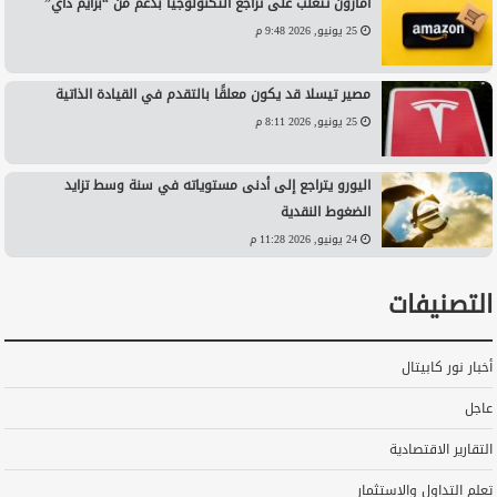
أمازون تتغلب على تراجع التكنولوجيا بدعم من “برايم داي”
25 يونيو, 2026 9:48 م
مصير تيسلا قد يكون معلقًا بالتقدم في القيادة الذاتية
25 يونيو, 2026 8:11 م
اليورو يتراجع إلى أدنى مستوياته في سنة وسط تزايد
الضغوط النقدية
24 يونيو, 2026 11:28 م
التصنيفات
أخبار نور كابيتال
عاجل
التقارير الاقتصادية
تعلم التداول والاستثمار