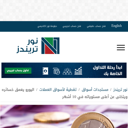
English
فتح حساب حقيقي
فتح حساب تجريبي
دبلومة نور اكاديمي
نور تريندز
/
مستجدات أسواق
/
تغطية لأسواق العملات
/
اليورو يعمق خسائره
ويتخلى عن أعلى مستوياته في 10 أشهر