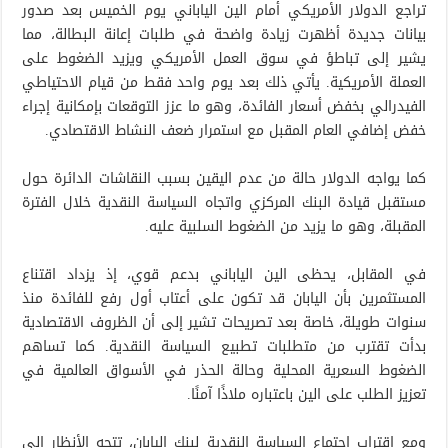
تراجع الدولار الأمريكي أمام الين الياباني يوم الخميس بعد صدور
بيانات جديدة أظهرت زيادة واضحة في طلبات إعانة البطالة، مما
يشير إلى تباطؤ في سوق العمل الأمريكي ويزيد الضغوط على
العملة الأمريكية. يأتي ذلك بعد يوم واحد فقط من قيام الاحتياطي
الفيدرالي بخفض أسعار الفائدة، وهو ما عزز التوقعات بإمكانية إجراء
خفض إضافي العام المقبل مع استمرار ضعف النشاط الاقتصادي.
كما يواجه الدولار حالة من عدم اليقين بسبب النقاشات الدائرة حول
مستقبل قيادة البنك المركزي واتجاه السياسة النقدية خلال الفترة
المقبلة، وهو ما يزيد من الضغوط السلبية عليه.
في المقابل، يحظى الين الياباني بدعم قوي، إذ يزداد اقتناع
المستثمرين بأن اليابان قد تكون على أعتاب أول رفع للفائدة منذ
سنوات طويلة، خاصة بعد تصريحات تشير إلى أن الظروف الاقتصادية
بدأت تقترب من متطلبات تطبيع السياسة النقدية. كما تساهم
الضغوط السعرية المحلية وحالة الحذر في الأسواق العالمية في
تعزيز الطلب على الين باعتباره ملاذًا آمنًا.
ومع اقتراب اجتماع السياسة النقدية لبنك اليابان، تتجه الأنظار إلى