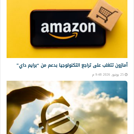
أمازون تتغلب على تراجع التكنولوجيا بدعم من “برايم داي”
25 يونيو, 2026 9:48 م