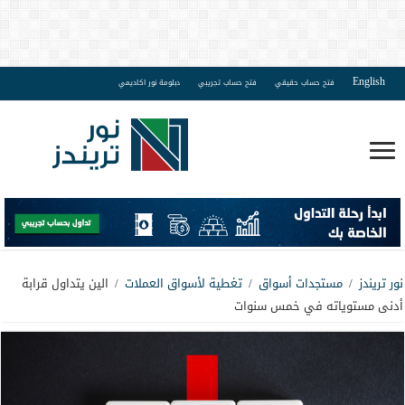
English
فتح حساب حقيقي
فتح حساب تجريبي
دبلومة نور اكاديمي
نور تريندز
/
مستجدات أسواق
/
تغطية لأسواق العملات
/
الين يتداول قرابة
أدنى مستوياته في خمس سنوات