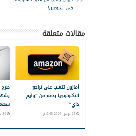
في أسبوعين!
مقالات متعلقة
أمازون تتغلب على تراجع
طرح 
التكنولوجيا بدعم من “برايم
يشهد
داي”
سهم إ
25 يونيو, 2026 9:48 م
24 يونيو, 2026 10:24 م