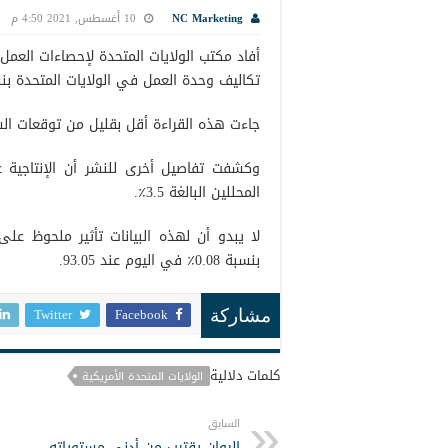
NC Marketing
10 أغسطس, 2021 4:50 م
تكاليف وحدة العمل في الولايات المتحدة بنسبة 1٪ في الربع ا
جاءت هذه القراءة أقل بقليل من توقعات السوق 
المحللين البالغة 3.5٪.
لا يبدو أن لهذه البيانات تأثير ملحوظ على 
بنسبة 0.08٪ في اليوم عند 93.05.
Twitter
Facebook
مشاركة
كلمات دلالية
الولايات المتحدة الأمريكية
السابق
اليوان يقترب من أدنى مستوياته