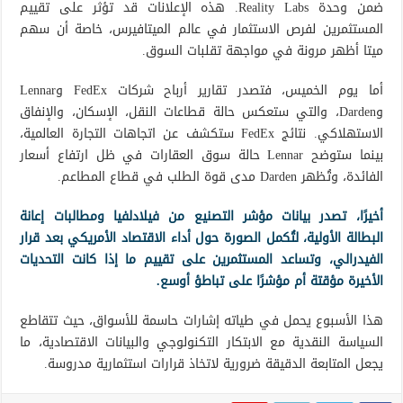
ضمن وحدة Reality Labs. هذه الإعلانات قد تؤثر على تقييم
المستثمرين لفرص الاستثمار في عالم الميتافيرس، خاصة أن سهم
ميتا أظهر مرونة في مواجهة تقلبات السوق.
أما يوم الخميس، فتصدر تقارير أرباح شركات FedEx وLennar
وDarden، والتي ستعكس حالة قطاعات النقل، الإسكان، والإنفاق
الاستهلاكي. نتائج FedEx ستكشف عن اتجاهات التجارة العالمية،
بينما ستوضح Lennar حالة سوق العقارات في ظل ارتفاع أسعار
الفائدة، وتُظهر Darden مدى قوة الطلب في قطاع المطاعم.
أخيرًا، تصدر بيانات مؤشر التصنيع من فيلادلفيا ومطالبات إعانة
البطالة الأولية، لتُكمل الصورة حول أداء الاقتصاد الأمريكي بعد قرار
الفيدرالي، وتساعد المستثمرين على تقييم ما إذا كانت التحديات
الأخيرة مؤقتة أم مؤشرًا على تباطؤ أوسع.
هذا الأسبوع يحمل في طياته إشارات حاسمة للأسواق، حيث تتقاطع
السياسة النقدية مع الابتكار التكنولوجي والبيانات الاقتصادية، ما
يجعل المتابعة الدقيقة ضرورية لاتخاذ قرارات استثمارية مدروسة.