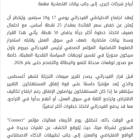
أرباح شركات كبرى، إلى جانب بيانات اقتصادية مهمة.
يُعقد اجتماع الاحتياطي الفيدرالي يومي 17 و18 سبتمبر، ويُنتظر أن
يُعلن عن خفض سعر الفائدة بمقدار 25 نقطة أساس، مع احتمال
ضعيف لاتخاذ خطوة أكثر جرأة بخفض 50 نقطة. يأتي هذا القرار
وسط بيانات متضاربة: ضعف في سوق العمل يقابله استمرار
الضغوط التضخمية. المؤتمر الصحفي لرئيس الفيدرالي جيروم باول
سيكون محوريًا في تفسير توجهات السياسة النقدية المقبلة، خاصة
مع صدور توقعات محدثة للنمو والبطالة والتضخم حتى عام 2026.
قبل قرار الفيدرالي، يصدر تقرير مبيعات التجزئة لشهر أغسطس،
والذي يُعد مؤشرًا حاسمًا على قوة إنفاق المستهلكين. التقرير
سيُظهر ما إذا كان المستهلكون يواصلون الإنفاق رغم ارتفاع تكاليف
الاقتراض وتراجع الثقة في سوق العمل، أو أنهم بدأوا في التراجع،
مما قد يدفع الفيدرالي لاتخاذ خطوات أكثر تحفيزًا.
في الوقت ذاته، تنطلق يوم الأربعاء فعاليات مؤتمر “Connect”
السنوي لشركة ميتا، حيث يُتوقع الكشف عن تقنيات جديدة في
الواقع الافتراضي والمعزز، إلى جانب تطبيقات الذكاء الاصطناعي