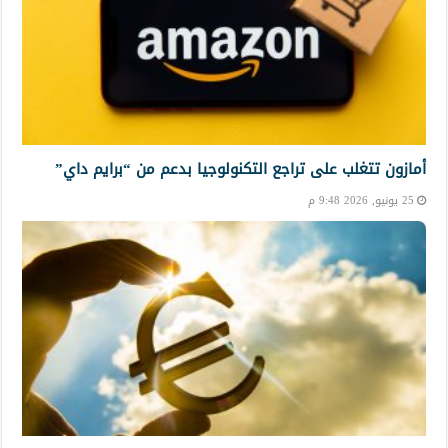
أمازون تتغلب على تراجع التكنولوجيا بدعم من “برايم داي”
25 يونيو, 2026 9:48 م