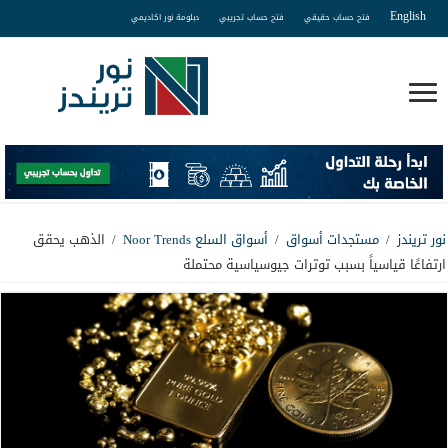
English
فتح حساب حقيقي
فتح حساب تجريبي
دبلومة نور اكاديمي
نور تريندز
/
مستجدات أسواق
/
أسواق السلع Noor Trends
/
الذهب يحقق
ارتفاعًا قياسياً بسبب توترات جيوسياسية محتملة