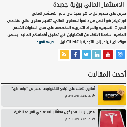
الاستثمار المالي برؤية جديدة
نحرص على تقديم كل ما هو جديد في عالم الاستثمار المالي
نور تريندز هو أفضل مزود نمواً للمحتوى المالي، تقديم محتوى مالي متخصص
للدورات التعليمية والمواد التدريبية المخصصة. على مدى السنوات الخمس
الماضية، ساعدنا الآلاف من المتداولين في تحقيق أهدافهم المالية، يسعى
موقع نور تريندز إلى التوعية بنشاط التداول …
قراءة المزيد
أحدث المقالات
أمازون تتغلب على تراجع التكنولوجيا بدعم من “برايم داي”
25 يونيو, 2026 9:48 م
مصير تيسلا قد يكون معلقًا بالتقدم في القيادة الذاتية
25 يونيو, 2026 8:11 م