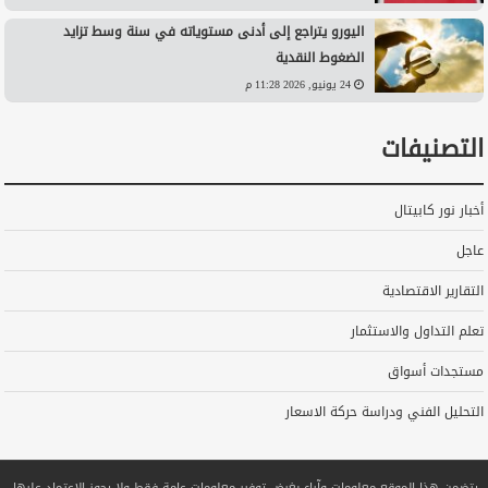
اليورو يتراجع إلى أدنى مستوياته في سنة وسط تزايد
الضغوط النقدية
24 يونيو, 2026 11:28 م
التصنيفات
أخبار نور كابيتال
عاجل
التقارير الاقتصادية
تعلم التداول والاستثمار
مستجدات أسواق
التحليل الفني ودراسة حركة الاسعار
يتضمن هذا الموقع معلومات وآراء بغرض توفير معلومات عامة فقط ولا يجوز الاعتماد عليها.