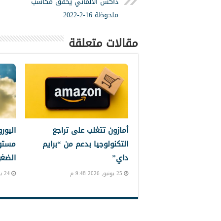
داكس الألماني يحقق مكاسب
ملحوظة 16-2-2022
مقالات متعلقة
أمازون تتغلب على تراجع
اليور
التكنولوجيا بدعم من “برايم
مستو
داي”
الضغو
25 يونيو, 2026 9:48 م
24 يونيو, 2026 11:28 م