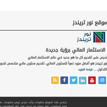
موقع نور تريندز
الاستثمار المالي برؤية جديدة
نحرص على تقديم كل ما هو جديد في عالم الاستثمار المالي
نور تريندز هو أفضل مزود نمواً للمحتوى المالي، تقديم محتوى مالي متخصص للدور
التداول …
قراءة المزيد
يتضمن هذا الموقع معلومات وآراء بغرض توفير معلومات عامة ف
منتج استثماري. وقد حصلت نور تريندز على تلك المعلومات