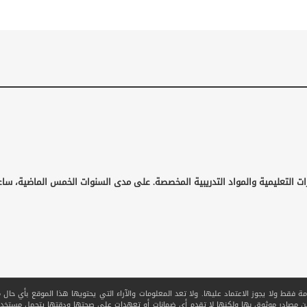
ات التعليمية والمواد التدريبية المخصصة. على مدى السنوات الخمس الماضية، ساع
قط ولا يجوز الاعتماد عليها. ولا تعد المعلومات والآراء التي يحتويها هذا الموقع بأي حال من ا
 من مصادر موثوق بها ولكنها لا تقدم أي ضمانات أو تعهدات على صحتها ودقتها يتحمل مستخدم