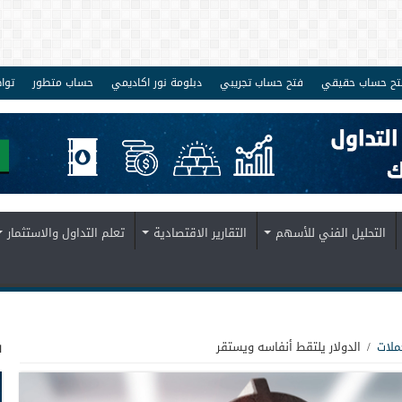
تح حساب حقيقي
فتح حساب تجريبي
دبلومة نور اكاديمي
حساب متطور
توا
التحليل الفني للأسهم
التقارير الاقتصادية
تعلم التداول والاستثمار
ف
ملات
/
الدولار يلتقط أنفاسه ويستقر