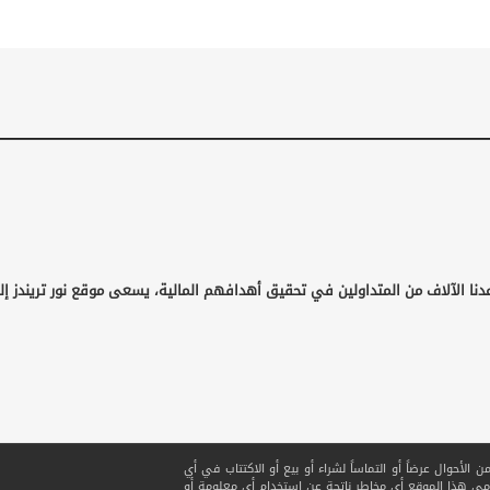
دنا الآلاف من المتداولين في تحقيق أهدافهم المالية، يسعى موقع نور تريندز إل
لأحوال عرضاً أو التماساً لشراء أو بيع أو الاكتتاب في أي
ي هذا الموقع أي مخاطر ناتجة عن استخدام أي معلومة أو