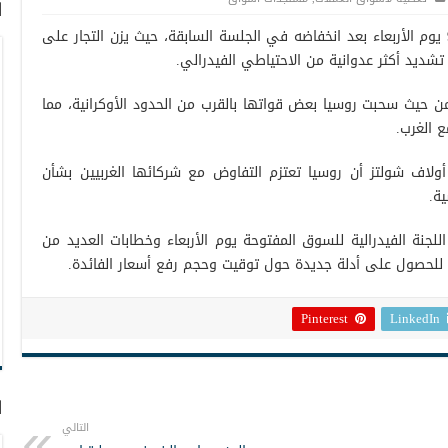
ا
استقر مؤشر الدولار بالقرب من المستوى 96 يوم الأربعاء بعد انخفاضه في الجلسة السابقة، حيث يزن التجار على
شديد أكثر عدوانية من الاحتياطي الفيدرالي.
من حيث سحبت روسيا بعض قواتها بالقرب من الحدود الأوكرانية، مما
 الغرب.
 أولاف شولتز أن روسيا تعتزم التفاوض مع شركائها الغربيين بشأن
ية.
للجنة الفيدرالية للسوق المفتوحة يوم الأربعاء وخطابات العديد من
للحصول على أدلة جديدة حول توقيت وحجم رفع أسعار الفائدة.
Pinterest
LinkedIn
ا
التالي