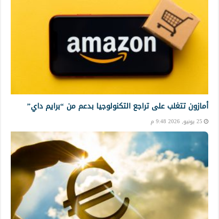
أمازون تتغلب على تراجع التكنولوجيا بدعم من “برايم داي”
25 يونيو, 2026 9:48 م