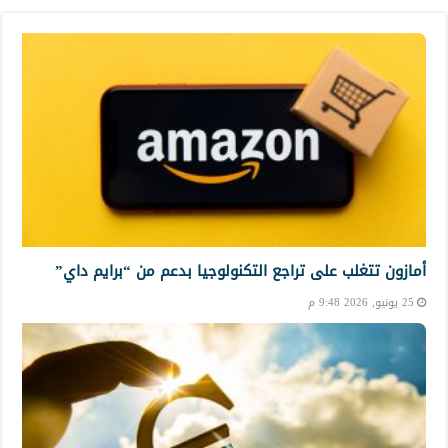
أمازون تتغلب على تراجع التكنولوجيا بدعم من “برايم داي”
25 يونيو, 2026 9:48 م