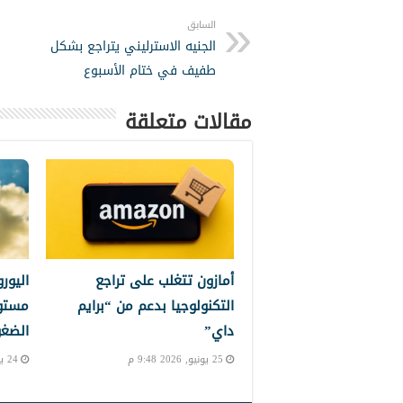
السابق
الجنيه الاسترليني يتراجع بشكل
طفيف في ختام الأسبوع
مقالات متعلقة
أمازون تتغلب على تراجع
اليور
التكنولوجيا بدعم من “برايم
مستو
داي”
الضغو
25 يونيو, 2026 9:48 م
24 يونيو, 2026 11:28 م