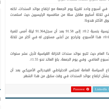
ا
في أسبوع واحد تقريبًا يوم الجمعة مع ارتفاع عوائد السندات، لكنه
ي ثلاثة أسابيع مقابل سلة من منافسيه الرئيسيين حيث استمدت
ق الأكثر هدوءًا.
فقد وارتفع مؤشر الدولار أمام 6 عملات رئيسية بنسبة 0.2٪ إلى 91.58 بعد أن سجل91.364 ليلة أمس للمرة
الأولى منذ 4 مارس. وقد انخفض بحوالي 0.6٪ هذا الأسبوع، وتراجع عن أعلى مستوى له في أكثر من ثلاثة
رتفع مؤشر الدولار بأكثر من 1.6٪ هذا العام حيث تتبع عوائد سندات الخزانة القياسية لأجل عشر سنوات
اع السياسة العامة لمجلس الاحتياطي الفيدرالي الأمريكي بعد أن
ف بشأن ارتفاع عوائد السندات في وقت سابق من هذا الشهر.
Pinterest
LinkedIn
ا