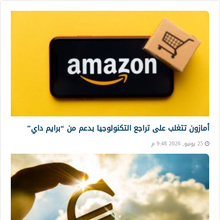
أمازون تتغلب على تراجع التكنولوجيا بدعم من “برايم داي”
25 يونيو, 2026 9:48 م