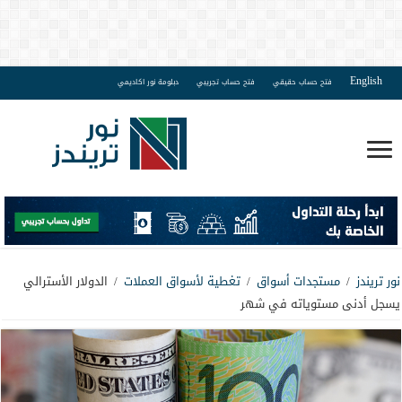
English
فتح حساب حقيقي
فتح حساب تجريبي
دبلومة نور اكاديمي
نور تريندز
/
مستجدات أسواق
/
تغطية لأسواق العملات
/
الدولار الأسترالي
يسجل أدنى مستوياته في شهر