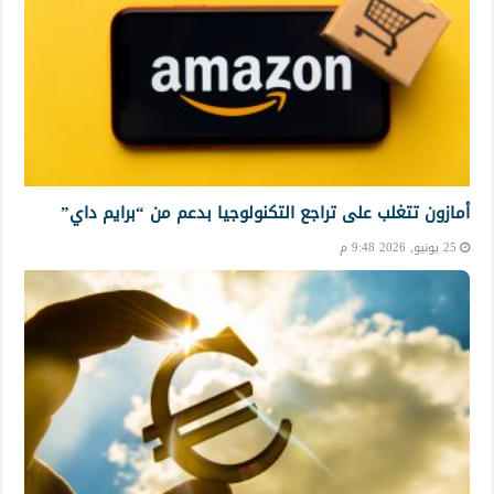
أمازون تتغلب على تراجع التكنولوجيا بدعم من “برايم داي”
25 يونيو, 2026 9:48 م