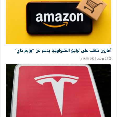
أمازون تتغلب على تراجع التكنولوجيا بدعم من “برايم داي”
25 يونيو, 2026 9:48 م