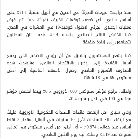
فقد تراجعت مبيعات التجزئة في الصين في أبريل بنسبة 11.1٪ على
أساس سنوي، أي ضعف توقعات الخريف تقريبًا، حيث تم فرض
عمليات الإغلاق الجزئي لاحتواء كوفيد-19 في العشرات في المدن.
كما انخفض الناتج الصناعي بنسبة 2.9٪ عندما كان المحللون
يتطلعون إلى زيادة طفيفة.
كما يشعر المستثمرون بالقلق من أن يؤدي التضخم الذي يدفع
أسعار الفائدة إلى الإضرار بالاقتصاد العالمي. وشهدت هذه
المخاوف الأسبوع الماضي وصول الأسهم العالمية إلى أدنى
مستوى لها في 18 شهرًا.
ولذلك، تراجع مؤشر ستوكس 600 الأوروبي 0.5٪ بينما انخفض مؤشر
فوتسي 100 في لندن بنسبة 0.4٪.
وفي سياق آخر، ارتفعت عائدات السندات الحكومية الأوروبية قليلاً،
مع ارتفاع عائد السندات لأجل 10 سنوات في ألمانيا بمقدار 3 نقاط
أساس عند حوالي 0.974٪ – أي أدنى من أعلى مستوى في ثماني
سنوات عند 1.19٪ وصلت إليه يوم الاثنين الماضي.