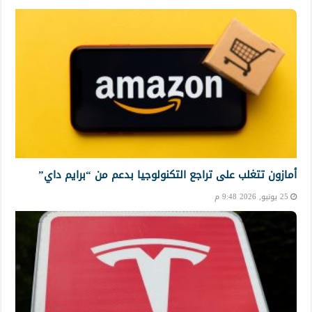
أمازون تتغلب على تراجع التكنولوجيا بدعم من “برايم داي”
25 يونيو, 2026 9:48 م