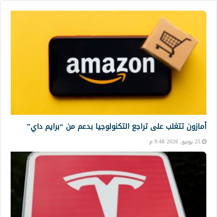
أمازون تتغلب على تراجع التكنولوجيا بدعم من “برايم داي”
25 يونيو, 2026 9:48 م