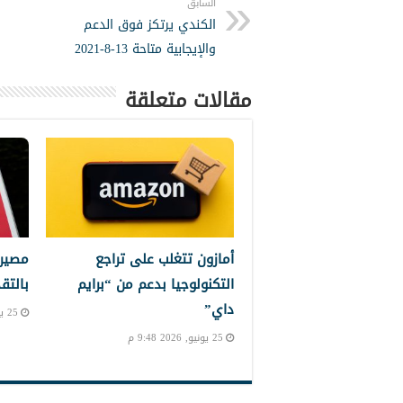
السابق
الكندي يرتكز فوق الدعم
والإيجابية متاحة 13-8-2021
مقالات متعلقة
أمازون تتغلب على تراجع
مصير 
التكنولوجيا بدعم من “برايم
بالتق
داي”
25 يونيو, 2026 8:11 م
25 يونيو, 2026 9:48 م