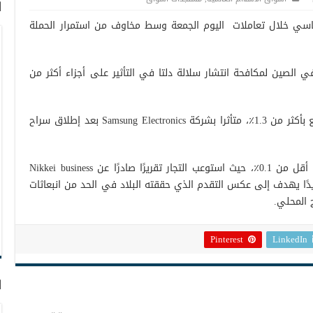
ا
سي خلال تعاملات اليوم الجمعة وسط مخاوف من استمرار الحملة
 الصين لمكافحة انتشار سلالة دلتا في التأثير على أجزاء أكثر من
هذا وقاد مؤشر كوبسي الخسائر، حيث تراجع بأكثر من 1.3٪، متأثرا بشركة Samsung Electronics بعد إطلاق سراح
وفي اليابان، ارتفع مؤشر نيكاي 225 بنسبة أقل من 0.1٪، حيث استوعب التجار تقريرًا صادرًا عن Nikkei business
ديدًا يهدف إلى عكس التقدم الذي حققته البلاد في الحد من انبعاثات
ج المحلي.
Pinterest
LinkedIn
ا