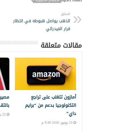
الأسهم الآسيوية
السابق
الذهب يواصل هبوطه في انتظار
قرار الفيدرالي
مقالات متعلقة
أمازون تتغلب على تراجع
مصير 
التكنولوجيا بدعم من “برايم
بالتق
داي”
25 يونيو, 2026 8:11 م
25 يونيو, 2026 9:48 م