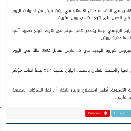
ا
هادئ في المقدمة خلال الأسهم في وقت مبكر من تداولات اليوم
س في الصين على تتبع مكاسب وول ستريت.
ابح الرئيسي بينما يتصدر هانج سينج في هونغ كونغ صعود آسيا
هذا وأبلغت الصين عن 1952 حالة إصابة بفيروس كورونا الجديد في 15 مارس مقابل 3602 حالة في اليوم
في نفس السياق، ارتفعت أسهم MSCI في آسيا والمحيط الهادئ باستثناء اليابان بنسبة 1.4٪ بينما أضاف مؤشر
 الآسيوية، أظهر استطلاع رويترز تانكان أن ثقة الشركات المصنعة
في مارس.
Pinterest
LinkedIn
ا