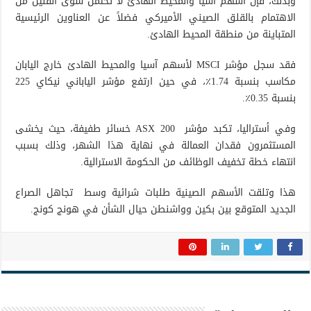
وبذلك، فإن أسهم آسيا والمحيط الهادئ لا تحتمل سوى القليل من
الاهتمام بالقلق الصيني الأميركي فضلاً عن العناوين الرئيسية
المتباينة من منطقة المحيط الهادئ.
فقد سجل مؤشر MSCI لأسهم آسيا والمحيط الهادئ خارج اليابان
مكاسب بنسبة 1.74٪، في حين ارتفع مؤشر الياباني نيكاي 225
بنسبة 0.35٪.
وفي أستراليا، تكبد مؤشر ASX 200 خسائر طفيفة، حيث يخشى
المستثمرون فقدان العمالة في نهاية هذا الشهر، وذلك بسبب
انتهاء خطة تخفيف الوظائف من الحكومة الاسترالية.
هذا وتلقت الأسهم الصينية طلبات شرائية وسط تجاهل الصراع
الجديد المتوقع بين بكين وواشنطن حيال الشأن في هونج كونج.