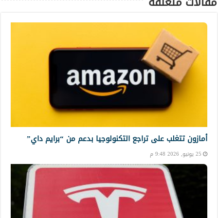
مقالات متعلقة
أمازون تتغلب على تراجع التكنولوجيا بدعم من “برايم داي”
25 يونيو, 2026 9:48 م