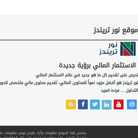
موقع نور تريندز
الاستثمار المالي برؤية جديدة
نحرص على تقديم كل ما هو جديد في عالم الاستثمار المالي
نور تريندز هو أفضل مزود نمواً للمحتوى المالي، تقديم محتوى مالي متخصص للدور
التداول …
قراءة المزيد
يتضمن هذا الموقع معلومات وآراء بغرض توفير معلومات عامة ف
منتج استثماري. وقد حصلت نور تريندز على تلك المعلومات