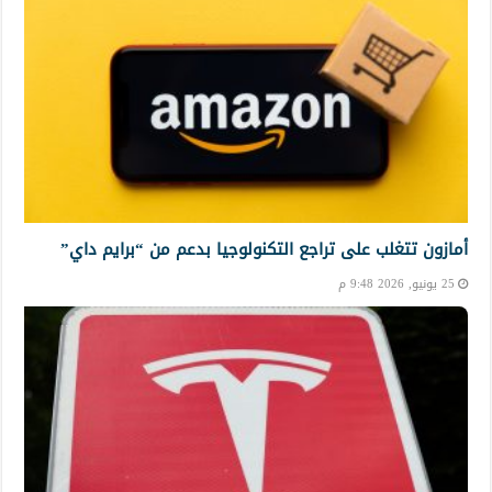
أمازون تتغلب على تراجع التكنولوجيا بدعم من “برايم داي”
25 يونيو, 2026 9:48 م