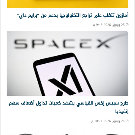
أمازون تتغلب على تراجع التكنولوجيا بدعم من “برايم داي”
25 يونيو, 2026 9:48 م
طرح سبيس إكس القياسي يشهد كميات تداول أضعاف سهم
إنفيديا
24 يونيو, 2026 10:24 م