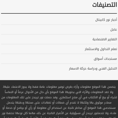
التصنيفات
أخبار نور كابيتال
عاجل
التقارير الاقتصادية
تعلم التداول والاستثمار
مستجدات أسواق
التحليل الفني ودراسة حركة الاسعار
يتضمن هذا الموقع معلومات وآراء بغرض توفير معلومات عامة فقط ولا يجوز الاعتماد عليها.
ولا تعد المعلومات والآراء التي يحتويها هذا الموقع بأي حال من الأحوال عرضاً أو التماساً
لشراء أو بيع أو الاكتتاب في أي منتج استثماري. وقد حصلت نور تريندز على تلك المعلومات من
مصادر موثوق بها ولكنها لا تقدم أي ضمانات أو تعهدات على صحتها ودقتها يتحمل
مستخدمي هذا الموقع أي مخاطر ناتجة عن استخدام أي معلومة أو رأي أو برنامج أو خدمة أو
مادة، ولا تتحملنور تريندز أي مسؤولية عن الأضرار الناتجة عن ذلك مهما كان نوعها تحتفظ نور