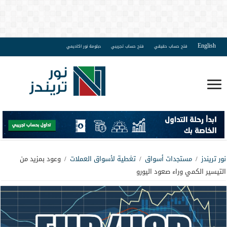
English
فتح حساب حقيقي
فتح حساب تجريبي
دبلومة نور اكاديمي
نور تريندز
/
مستجدات أسواق
/
تغطية لأسواق العملات
/
وعود بمزيد من
التيسير الكمي وراء صعود اليورو