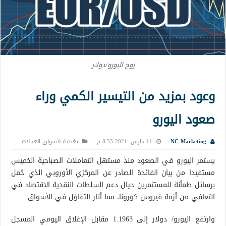
زوج اليورو/دولار
وعود بمزيد من التيسير الكمي وراء
صعود اليورو
NC Marketing
11 مارس, 2021 8:33 م
تغطية لأسواق العملات
يستمر اليورو في الصعود منذ مستهل التعاملات الصباحية الخميس
مستفيدا من بيان الفائدة الصادر عن المركزي الأوروبي الذي حُمل
برسائل طمأنة للمستثمرين حيال دعم السلطات النقدية الاقتصاد في
التعافي من أزمة فيروس كورونا، مما أثار التفاؤل في الأسواق.
وارتفع اليورو/ دولار إلى 1.1963 مقابل الإغلاق اليومي المسجل