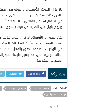
ولا يزال الدولار الأمريكي وأصوله في معضلة
والتي بدأت منذ أن غير البنك المركزي اتجاه
في اجتماع سبتمب
جيروم باول في الحديث عن أوضاع سوق العم
لكن يبدو أو الأسواق لا تزال على قناعة
الفترة المقبلة حتى تتأكد السلطات النقدي
في الولايات المتحدة تحقق بالفعل. لذلك بد
إبطاء الوتيرة التي قد يسير عليها الفيد
السندات الحكومية.
Twitter
Facebook
مشاركة
كلمات دلالية
أسعار العملات
أسواق الفوركس
توصيات الفوركس
السابق