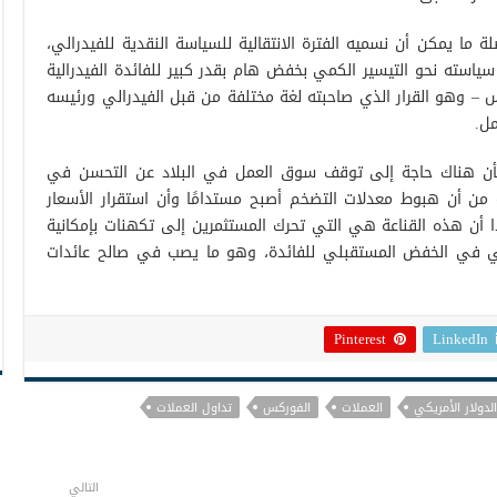
 ما يمكن أن نسميه الفترة الانتقالية للسياسة النقدية للفيدرالي،
 سياسته نحو التيسير الكمي بخفض هام بقدر كبير للفائدة الفيدرالية
ر الماضي – 50 نقطة أساس – وهو القرار الذي صاحبته لغة مختلفة من قبل الفيدرالي ورئيسه
ل.
 بأن هناك حاجة إلى توقف سوق العمل في البلاد عن التحسن في
ة من أن هبوط معدلات التضخم أصبح مستدامًا وأن استقرار الأسعار
ا أن هذه القناعة هي التي تحرك المستثمرين إلى تكهنات بإمكانية
رالي في الخفض المستقبلي للفائدة، وهو ما يصب في صالح عائدات
Pinterest
LinkedIn
الدولار الأمريكي
العملات
الفوركس
تداول العملات
التالي