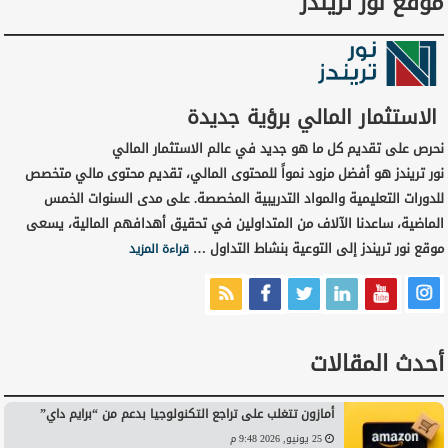
موقع نور تريندز
الاستثمار المالي برؤية جديدة
نحرص على تقديم كل ما هو جديد في عالم الاستثمار المالي
نور تريندز هو أفضل مزود نمواً للمحتوى المالي، تقديم محتوى مالي متخصص
للدورات التعليمية والمواد التدريبية المخصصة. على مدى السنوات الخمس
الماضية، ساعدنا الآلاف من المتداولين في تحقيق أهدافهم المالية، يسعى
موقع نور تريندز إلى التوعية بنشاط التداول …
قراءة المزيد
أحدث المقالات
أمازون تتغلب على تراجع التكنولوجيا بدعم من “برايم داي”
25 يونيو, 2026 9:48 م